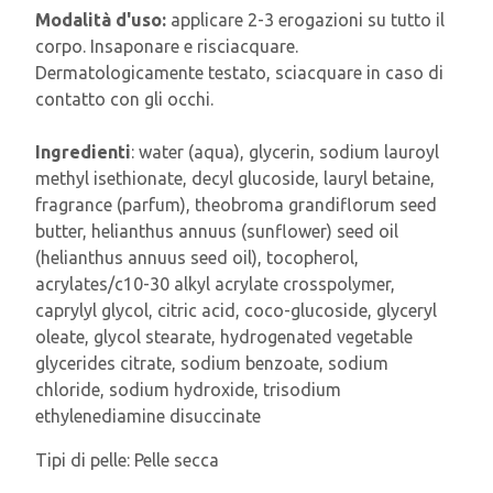
Modalità d'uso:
applicare 2-3 erogazioni su tutto il
corpo. Insaponare e risciacquare.
Dermatologicamente testato, sciacquare in caso di
contatto con gli occhi.
Ingredienti
: water (aqua), glycerin, sodium lauroyl
methyl isethionate, decyl glucoside, lauryl betaine,
fragrance (parfum), theobroma grandiflorum seed
butter, helianthus annuus (sunflower) seed oil
(helianthus annuus seed oil), tocopherol,
acrylates/c10-30 alkyl acrylate crosspolymer,
caprylyl glycol, citric acid, coco-glucoside, glyceryl
oleate, glycol stearate, hydrogenated vegetable
glycerides citrate, sodium benzoate, sodium
chloride, sodium hydroxide, trisodium
ethylenediamine disuccinate
Tipi di pelle:
Pelle secca