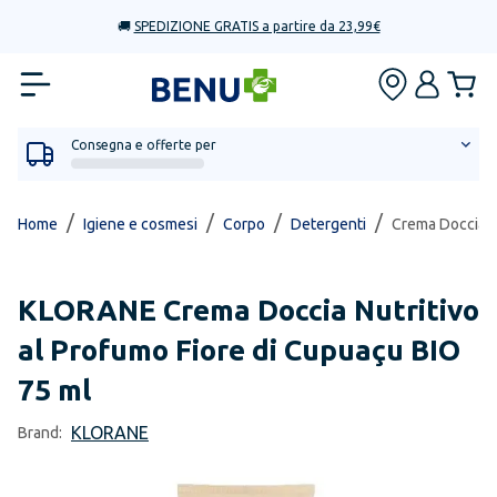
🚚
SPEDIZIONE GRATIS a partire da 23,99€
Consegna e offerte per
/
/
/
/
Home
Igiene e cosmesi
Corpo
Detergenti
Crema Doccia Nu
KLORANE
Crema Doccia Nutritivo
al Profumo Fiore di Cupuaçu BIO
75 ml
KLORANE
Brand: