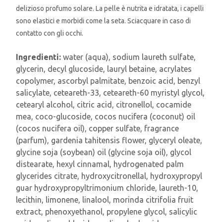
delizioso profumo solare. La pelle è nutrita e idratata, i capelli
sono elastici e morbidi come la seta. Sciacquare in caso di
contatto con gli occhi.
Ingredienti:
water (aqua), sodium laureth sulfate,
glycerin, decyl glucoside, lauryl betaine, acrylates
copolymer, ascorbyl palmitate, benzoic acid, benzyl
salicylate, ceteareth-33, ceteareth-60 myristyl glycol,
cetearyl alcohol, citric acid, citronellol, cocamide
mea, coco-glucoside, cocos nucifera (coconut) oil
(cocos nucifera oil), copper sulfate, fragrance
(parfum), gardenia tahitensis flower, glyceryl oleate,
glycine soja (soybean) oil (glycine soja oil), glycol
distearate, hexyl cinnamal, hydrogenated palm
glycerides citrate, hydroxycitronellal, hydroxypropyl
guar hydroxypropyltrimonium chloride, laureth-10,
lecithin, limonene, linalool, morinda citrifolia fruit
extract, phenoxyethanol, propylene glycol, salicylic