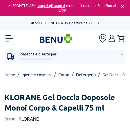
🚤 SCONTI FLASH:
scopri gli sconti
e riempi il carrello! Solo fino al
6/08
🚚
SPEDIZIONE GRATIS a partire da 23,99€
Consegna e offerte per
/
/
/
/
Home
Igiene e cosmesi
Corpo
Detergenti
Gel Doccia Dop
KLORANE
Gel Doccia Doposole
Monoi Corpo & Capelli 75 ml
KLORANE
Brand: