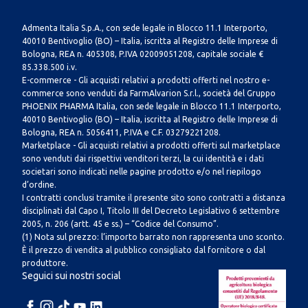
Admenta Italia S.p.A., con sede legale in Blocco 11.1 Interporto,
40010 Bentivoglio (BO) – Italia, iscritta al Registro delle Imprese di
Bologna, REA n. 405308, P.IVA 02009051208, capitale sociale €
85.338.500 i.v.
E-commerce - Gli acquisti relativi a prodotti offerti nel nostro e-
commerce sono venduti da FarmAlvarion S.r.l., società del Gruppo
PHOENIX PHARMA Italia, con sede legale in Blocco 11.1 Interporto,
40010 Bentivoglio (BO) – Italia, iscritta al Registro delle Imprese di
Bologna, REA n. 5056411, P.IVA e C.F. 03279221208.
Marketplace - Gli acquisti relativi a prodotti offerti sul marketplace
sono venduti dai rispettivi venditori terzi, la cui identità e i dati
societari sono indicati nelle pagine prodotto e/o nel riepilogo
d’ordine.
I contratti conclusi tramite il presente sito sono contratti a distanza
disciplinati dal Capo I, Titolo III del Decreto Legislativo 6 settembre
2005, n. 206 (artt. 45 e ss.) – “Codice del Consumo”.
(1) Nota sul prezzo: l’importo barrato non rappresenta uno sconto.
È il prezzo di vendita al pubblico consigliato dal fornitore o dal
produttore.
Seguici sui nostri social