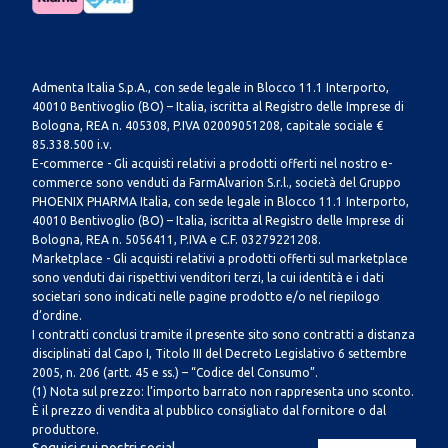
Admenta Italia S.p.A., con sede legale in Blocco 11.1 Interporto,
40010 Bentivoglio (BO) – Italia, iscritta al Registro delle Imprese di
Bologna, REA n. 405308, P.IVA 02009051208, capitale sociale €
85.338.500 i.v.
E-commerce - Gli acquisti relativi a prodotti offerti nel nostro e-
commerce sono venduti da FarmAlvarion S.r.l., società del Gruppo
PHOENIX PHARMA Italia, con sede legale in Blocco 11.1 Interporto,
40010 Bentivoglio (BO) – Italia, iscritta al Registro delle Imprese di
Bologna, REA n. 5056411, P.IVA e C.F. 03279221208.
Marketplace - Gli acquisti relativi a prodotti offerti sul marketplace
sono venduti dai rispettivi venditori terzi, la cui identità e i dati
societari sono indicati nelle pagine prodotto e/o nel riepilogo
d’ordine.
I contratti conclusi tramite il presente sito sono contratti a distanza
disciplinati dal Capo I, Titolo III del Decreto Legislativo 6 settembre
2005, n. 206 (artt. 45 e ss.) – “Codice del Consumo”.
(1) Nota sul prezzo: l’importo barrato non rappresenta uno sconto.
È il prezzo di vendita al pubblico consigliato dal fornitore o dal
produttore.