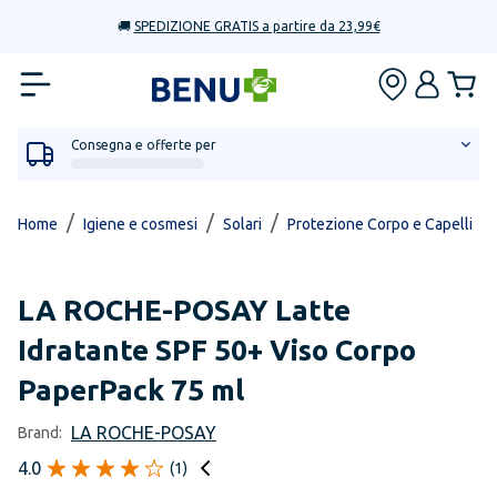
🚚
SPEDIZIONE GRATIS a partire da 23,99€
Consegna e offerte per
/
/
/
/
Home
Igiene e cosmesi
Solari
Protezione Corpo e Capelli
LA ROCHE-POSAY
Latte
Idratante SPF 50+ Viso Corpo
PaperPack 75 ml
LA ROCHE-POSAY
Brand:
4.0
(
1
)