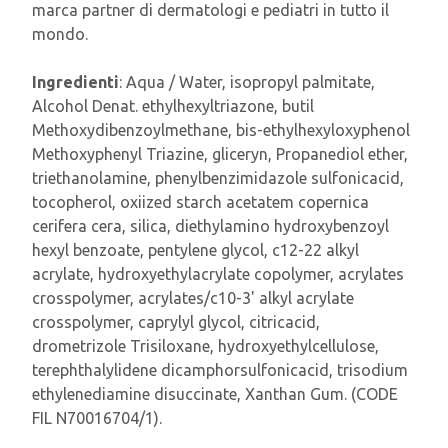
marca partner di dermatologi e pediatri in tutto il
mondo.
Ingredienti
:
Aqua / Water, isopropyl palmitate,
Alcohol Denat. ethylhexyltriazone, butil
Methoxydibenzoylmethane, bis-ethylhexyloxyphenol
Methoxyphenyl Triazine, gliceryn, Propanediol ether,
triethanolamine, phenylbenzimidazole sulfonicacid,
tocopherol, oxiized starch acetatem copernica
cerifera cera, silica, diethylamino hydroxybenzoyl
hexyl benzoate, pentylene glycol, c12-22 alkyl
acrylate, hydroxyethylacrylate copolymer, acrylates
crosspolymer, acrylates/c10-3' alkyl acrylate
crosspolymer, caprylyl glycol, citricacid,
drometrizole Trisiloxane, hydroxyethylcellulose,
terephthalylidene dicamphorsulfonicacid, trisodium
ethylenediamine disuccinate, Xanthan Gum. (CODE
FIL N70016704/1).