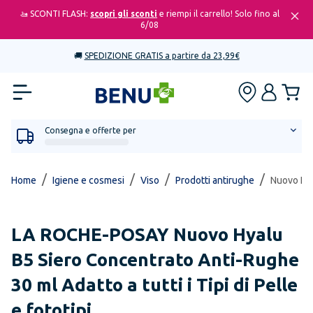
🚤 SCONTI FLASH:
scopri gli sconti
e riempi il carrello! Solo fino al
6/08
🚚
SPEDIZIONE GRATIS a partire da 23,99€
Consegna e offerte per
/
/
/
/
Home
Igiene e cosmesi
Viso
Prodotti antirughe
Nuovo Hyal
LA ROCHE-POSAY
Nuovo Hyalu
B5 Siero Concentrato Anti-Rughe
30 ml Adatto a tutti i Tipi di Pelle
e fototipi