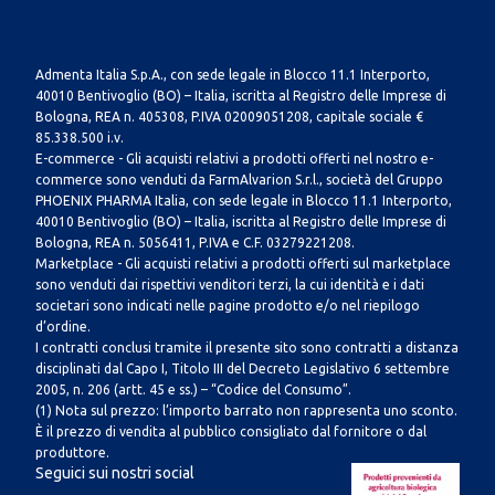
Admenta Italia S.p.A., con sede legale in Blocco 11.1 Interporto,
40010 Bentivoglio (BO) – Italia, iscritta al Registro delle Imprese di
Bologna, REA n. 405308, P.IVA 02009051208, capitale sociale €
85.338.500 i.v.
E-commerce - Gli acquisti relativi a prodotti offerti nel nostro e-
commerce sono venduti da FarmAlvarion S.r.l., società del Gruppo
PHOENIX PHARMA Italia, con sede legale in Blocco 11.1 Interporto,
40010 Bentivoglio (BO) – Italia, iscritta al Registro delle Imprese di
Bologna, REA n. 5056411, P.IVA e C.F. 03279221208.
Marketplace - Gli acquisti relativi a prodotti offerti sul marketplace
sono venduti dai rispettivi venditori terzi, la cui identità e i dati
societari sono indicati nelle pagine prodotto e/o nel riepilogo
d’ordine.
I contratti conclusi tramite il presente sito sono contratti a distanza
disciplinati dal Capo I, Titolo III del Decreto Legislativo 6 settembre
2005, n. 206 (artt. 45 e ss.) – “Codice del Consumo”.
(1) Nota sul prezzo: l’importo barrato non rappresenta uno sconto.
È il prezzo di vendita al pubblico consigliato dal fornitore o dal
produttore.
Seguici sui nostri social