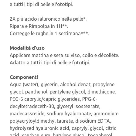
a tutti i tipi di pelle e fototipi.
2X più acido ialuronico nella pelle*.
Ripara e Rimpolpa in 1H**.
Corregge le rughe in 1 settimana***.
Modalità d'uso
Applicare mattina e sera su viso, collo e décolléte.
Adatto a tutti i tipi di pelle e fototipi.
Componenti
Aqua (water), glycerin, alcohol denat, propylene
glycol, panthenol, pentylene glycol, dimethicone,
PEG-6 caprylic/capric glycerides, PPG-6-
decyltetradeceth-30, glyceryl isostearate,
madecassoside, sodium hyaluronate, ammonium
polyacryloyldimethyl taurate, disodium EDTA,
hydrolyzed hyaluronic acid, caprylyl glycol, citric
acid, xanthan gum, butylene glycol, tocopherol,