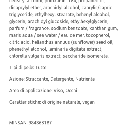
cetearyl alcohol, poloxamer 184, propanediol,
dicaprylyl ether, arachidyl alcohol, caprylic/capric
triglyceride, ethylhexyl stearate, behenyl alcohol,
glycerin, arachidyl glucoside, ethylhexylglycerin,
parfum / fragrance, sodium benzoate, xanthan gum,
maris aqua / sea water / eau de mer, tocopherol,
citric acid, helianthus annuus (sunflower) seed oil,
phenethyl alcohol, laminaria digitata extract,
chlorella vulgaris extract, saccharide isomerate.
Tipi di pelle:
Tutte
Azione:
Struccante, Detergente, Nutriente
Area di applicazione:
Viso, Occhi
Caratteristiche:
di origine naturale, vegan
MINSAN:
984863187