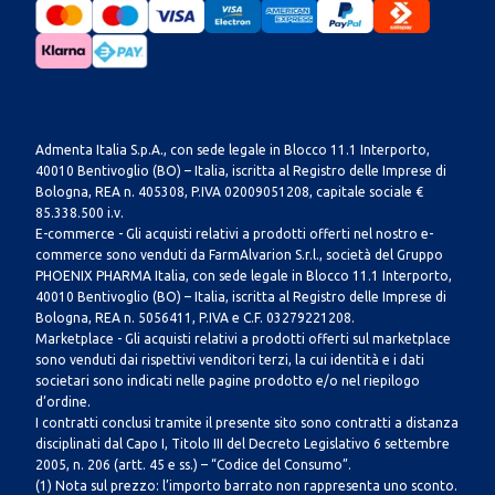
Admenta Italia S.p.A., con sede legale in Blocco 11.1 Interporto,
40010 Bentivoglio (BO) – Italia, iscritta al Registro delle Imprese di
Bologna, REA n. 405308, P.IVA 02009051208, capitale sociale €
85.338.500 i.v.
E-commerce - Gli acquisti relativi a prodotti offerti nel nostro e-
commerce sono venduti da FarmAlvarion S.r.l., società del Gruppo
PHOENIX PHARMA Italia, con sede legale in Blocco 11.1 Interporto,
40010 Bentivoglio (BO) – Italia, iscritta al Registro delle Imprese di
Bologna, REA n. 5056411, P.IVA e C.F. 03279221208.
Marketplace - Gli acquisti relativi a prodotti offerti sul marketplace
sono venduti dai rispettivi venditori terzi, la cui identità e i dati
societari sono indicati nelle pagine prodotto e/o nel riepilogo
d’ordine.
I contratti conclusi tramite il presente sito sono contratti a distanza
disciplinati dal Capo I, Titolo III del Decreto Legislativo 6 settembre
2005, n. 206 (artt. 45 e ss.) – “Codice del Consumo”.
(1) Nota sul prezzo: l’importo barrato non rappresenta uno sconto.