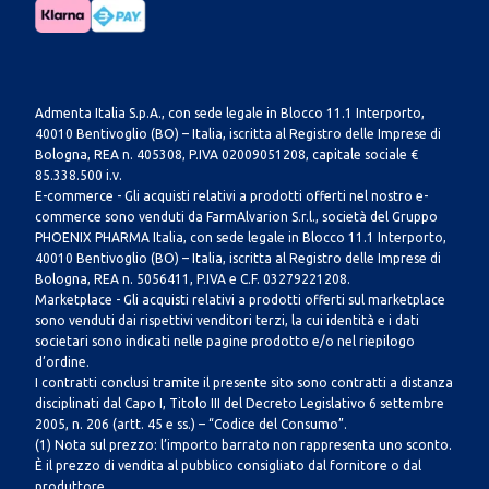
Admenta Italia S.p.A., con sede legale in Blocco 11.1 Interporto,
40010 Bentivoglio (BO) – Italia, iscritta al Registro delle Imprese di
Bologna, REA n. 405308, P.IVA 02009051208, capitale sociale €
85.338.500 i.v.
E-commerce - Gli acquisti relativi a prodotti offerti nel nostro e-
commerce sono venduti da FarmAlvarion S.r.l., società del Gruppo
PHOENIX PHARMA Italia, con sede legale in Blocco 11.1 Interporto,
40010 Bentivoglio (BO) – Italia, iscritta al Registro delle Imprese di
Bologna, REA n. 5056411, P.IVA e C.F. 03279221208.
Marketplace - Gli acquisti relativi a prodotti offerti sul marketplace
sono venduti dai rispettivi venditori terzi, la cui identità e i dati
societari sono indicati nelle pagine prodotto e/o nel riepilogo
d’ordine.
I contratti conclusi tramite il presente sito sono contratti a distanza
disciplinati dal Capo I, Titolo III del Decreto Legislativo 6 settembre
2005, n. 206 (artt. 45 e ss.) – “Codice del Consumo”.
(1) Nota sul prezzo: l’importo barrato non rappresenta uno sconto.
È il prezzo di vendita al pubblico consigliato dal fornitore o dal
produttore.