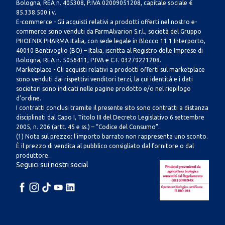
Bologna, REA n. 405308, P.IVA 02009051208, capitale sociale €
85.338.500 i.v.
E-commerce - Gli acquisti relativi a prodotti offerti nel nostro e-
commerce sono venduti da FarmAlvarion S.r.l., società del Gruppo
PHOENIX PHARMA Italia, con sede legale in Blocco 11.1 Interporto,
40010 Bentivoglio (BO) – Italia, iscritta al Registro delle Imprese di
Bologna, REA n. 5056411, P.IVA e C.F. 03279221208.
Marketplace - Gli acquisti relativi a prodotti offerti sul marketplace
sono venduti dai rispettivi venditori terzi, la cui identità e i dati
societari sono indicati nelle pagine prodotto e/o nel riepilogo
d’ordine.
I contratti conclusi tramite il presente sito sono contratti a distanza
disciplinati dal Capo I, Titolo III del Decreto Legislativo 6 settembre
2005, n. 206 (artt. 45 e ss.) – “Codice del Consumo”.
(1) Nota sul prezzo: l’importo barrato non rappresenta uno sconto.
È il prezzo di vendita al pubblico consigliato dal fornitore o dal
produttore.
Seguici sui nostri social