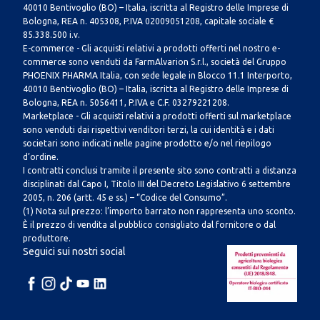
40010 Bentivoglio (BO) – Italia, iscritta al Registro delle Imprese di
Bologna, REA n. 405308, P.IVA 02009051208, capitale sociale €
85.338.500 i.v.
E-commerce - Gli acquisti relativi a prodotti offerti nel nostro e-
commerce sono venduti da FarmAlvarion S.r.l., società del Gruppo
PHOENIX PHARMA Italia, con sede legale in Blocco 11.1 Interporto,
40010 Bentivoglio (BO) – Italia, iscritta al Registro delle Imprese di
Bologna, REA n. 5056411, P.IVA e C.F. 03279221208.
Marketplace - Gli acquisti relativi a prodotti offerti sul marketplace
sono venduti dai rispettivi venditori terzi, la cui identità e i dati
societari sono indicati nelle pagine prodotto e/o nel riepilogo
d’ordine.
I contratti conclusi tramite il presente sito sono contratti a distanza
disciplinati dal Capo I, Titolo III del Decreto Legislativo 6 settembre
2005, n. 206 (artt. 45 e ss.) – “Codice del Consumo”.
(1) Nota sul prezzo: l’importo barrato non rappresenta uno sconto.
È il prezzo di vendita al pubblico consigliato dal fornitore o dal
produttore.
Seguici sui nostri social