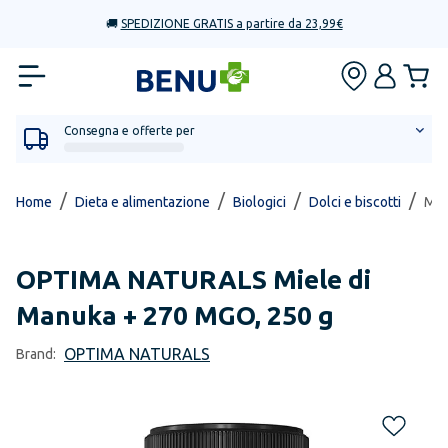
🚚
SPEDIZIONE GRATIS a partire da 23,99€
Consegna e offerte per
/
/
/
/
Home
Dieta e alimentazione
Biologici
Dolci e biscotti
Mie
OPTIMA NATURALS
Miele di
Manuka + 270 MGO, 250 g
OPTIMA NATURALS
Brand: