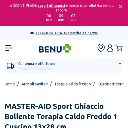
🚤 SCONTI FLASH:
scopri gli sconti
e riempi il carrello! Hai tempo
ancora
00
09
01
:
:
ore
min
sec
🚚
SPEDIZIONE GRATIS a partire da 23,99€
Consegna e offerte per
/
/
/
Home
Articoli sanitari
Terapia caldo freddo
Cuscinetti termic
MASTER-AID
Sport Ghiaccio
Bollente Terapia Caldo Freddo 1
Cuscino 13x28 cm