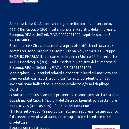
Admenta Italia S.p.A., con sede legale in Blocco 11.1 Interporto,
40010 Bentivoglio (BO) – Italia, iscritta al Registro delle Imprese di
Bologna, REA n. 405308, P.IVA 02009051208, capitale sociale €
85.338.500 i.v.
E-commerce - Gli acquisti relativi a prodotti offerti nel nostro e-
commerce sono venduti da FarmAlvarion S.r.l., società del Gruppo
PHOENIX PHARMA Italia, con sede legale in Blocco 11.1 Interporto,
40010 Bentivoglio (BO) – Italia, iscritta al Registro delle Imprese di
Bologna, REA n. 5056411, P.IVA e C.F. 03279221208.
Marketplace - Gli acquisti relativi a prodotti offerti sul marketplace
sono venduti dai rispettivi venditori terzi, la cui identità e i dati
societari sono indicati nelle pagine prodotto e/o nel riepilogo
d’ordine.
I contratti conclusi tramite il presente sito sono contratti a distanza
disciplinati dal Capo I, Titolo III del Decreto Legislativo 6 settembre
2005, n. 206 (artt. 45 e ss.) – “Codice del Consumo”.
(1) Nota sul prezzo: l’importo barrato non rappresenta uno sconto.
È il prezzo di vendita al pubblico consigliato dal fornitore o dal
produttore.
Seguici sui nostri social