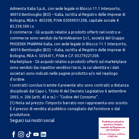
Admenta Italia S.p.A., con sede legale in Blocco 11.1 Interporto,
40010 Bentivoglio (BO) – Italia, iscritta al Registro delle Imprese di
Bologna, REA n. 405308, P.IVA 02009051208, capitale sociale €
85.338.500 i.v.
E-commerce - Gli acquisti relativi a prodotti offerti nel nostro e-
commerce sono venduti da FarmAlvarion S.r.l., società del Gruppo
PHOENIX PHARMA Italia, con sede legale in Blocco 11.1 Interporto,
40010 Bentivoglio (BO) – Italia, iscritta al Registro delle Imprese di
Bologna, REA n. 5056411, P.IVA e C.F. 03279221208.
Marketplace - Gli acquisti relativi a prodotti offerti sul marketplace
sono venduti dai rispettivi venditori terzi, la cui identità e i dati
societari sono indicati nelle pagine prodotto e/o nel riepilogo
d’ordine.
I contratti conclusi tramite il presente sito sono contratti a distanza
disciplinati dal Capo I, Titolo III del Decreto Legislativo 6 settembre
2005, n. 206 (artt. 45 e ss.) – “Codice del Consumo”.
(1) Nota sul prezzo: l’importo barrato non rappresenta uno sconto.
È il prezzo di vendita al pubblico consigliato dal fornitore o dal
produttore.
Seguici sui nostri social