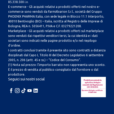
85.338.500 i.v.
E-commerce - Gli acquisti relativi a prodotti offerti nel nostro e-
commerce sono venduti da FarmAlvarion S.r.l., società del Gruppo
PHOENIX PHARMA Italia, con sede legale in Blocco 11.1 Interporto,
40010 Bentivoglio (BO) – Italia, iscritta al Registro delle Imprese di
Bologna, REA n. 5056411, P.IVA e C.F. 03279221208.
Marketplace - Gli acquisti relativi a prodotti offerti sul marketplace
sono venduti dai rispettivi venditori terzi, la cui identità e i dati
societari sono indicati nelle pagine prodotto e/o nel riepilogo
d’ordine.
I contratti conclusi tramite il presente sito sono contratti a distanza
disciplinati dal Capo I, Titolo III del Decreto Legislativo 6 settembre
2005, n. 206 (artt. 45 e ss.) – “Codice del Consumo”.
(1) Nota sul prezzo: l’importo barrato non rappresenta uno sconto.
È il prezzo di vendita al pubblico consigliato dal fornitore o dal
produttore.
Seguici sui nostri social