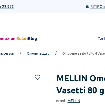
a 23,99€
🛍️
RITIRO i
omozioni
Solari
Blog
Car
/
/
 accessori
Omogeneizzati
Omogeneizzato Pollo 4 Vaset
MELLIN
Omo
Vasetti 80 g
MELLIN
Brand: