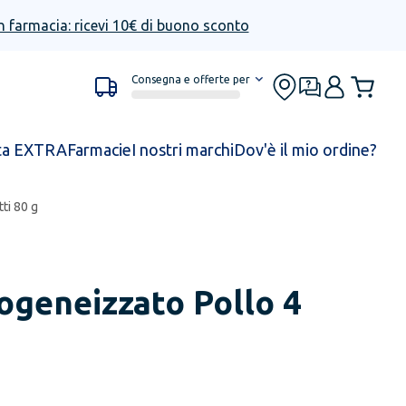
n farmacia: ricevi 10€ di buono sconto
Consegna e offerte per
ta EXTRA
Farmacie
I nostri marchi
Dov'è il mio ordine?
ti 80 g
geneizzato Pollo 4