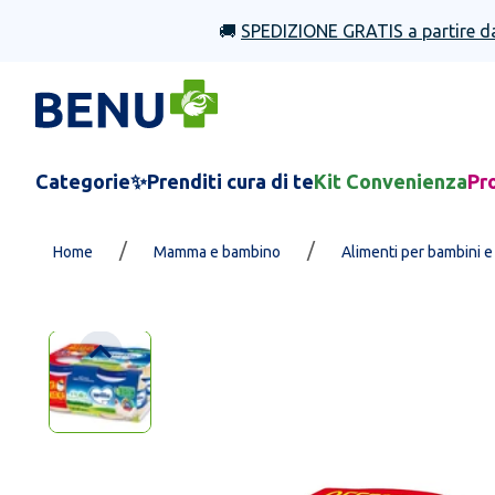
🚚
SPEDIZIONE GRATIS a partire d
Categorie
✨Prenditi cura di te
Kit Convenienza
Pr
/
/
Home
Mamma e bambino
Alimenti per bambini e