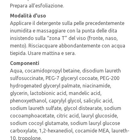
Prepara all’esfoliazione.
Modalità d'uso
Applicare il detergente sulla pelle precedentemente
inumidita e massaggiare con la punta delle dita
insistendo sulla “zona T” del viso (fronte, naso,
mento). Risciacquare abbondantemente con acqua
tiepida. Usare mattina e sera.
Componenti
Aqua, cocamidopropyl betaine, disodium laureth
sulfosuccinate, PEG-7 glyceryl cocoate, PEG-200
hydrogenated glyceryl palmate, niacinamide,
glycerin, lactobionic acid, mandelic acid,
phenoxyethanol, caprylyl glycol, salicylic acid,
sodium laureth sulfate, glycol distearate, sodium
cocoamphoacetate, citric acid, lauryl glucoside,
sodium cocoyl glutamate, sodium lauryl glucose
carboxylate, 1,2-hexanediol, cocamide MEA, laureth-
10, tropolone.