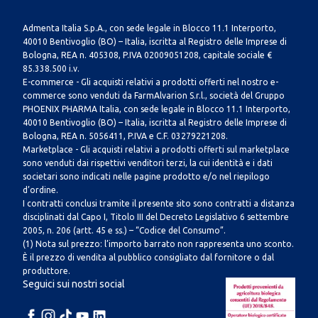
Admenta Italia S.p.A., con sede legale in Blocco 11.1 Interporto,
40010 Bentivoglio (BO) – Italia, iscritta al Registro delle Imprese di
Bologna, REA n. 405308, P.IVA 02009051208, capitale sociale €
85.338.500 i.v.
E-commerce - Gli acquisti relativi a prodotti offerti nel nostro e-
commerce sono venduti da FarmAlvarion S.r.l., società del Gruppo
PHOENIX PHARMA Italia, con sede legale in Blocco 11.1 Interporto,
40010 Bentivoglio (BO) – Italia, iscritta al Registro delle Imprese di
Bologna, REA n. 5056411, P.IVA e C.F. 03279221208.
Marketplace - Gli acquisti relativi a prodotti offerti sul marketplace
sono venduti dai rispettivi venditori terzi, la cui identità e i dati
societari sono indicati nelle pagine prodotto e/o nel riepilogo
d’ordine.
I contratti conclusi tramite il presente sito sono contratti a distanza
disciplinati dal Capo I, Titolo III del Decreto Legislativo 6 settembre
2005, n. 206 (artt. 45 e ss.) – “Codice del Consumo”.
(1) Nota sul prezzo: l’importo barrato non rappresenta uno sconto.
È il prezzo di vendita al pubblico consigliato dal fornitore o dal
produttore.
Seguici sui nostri social