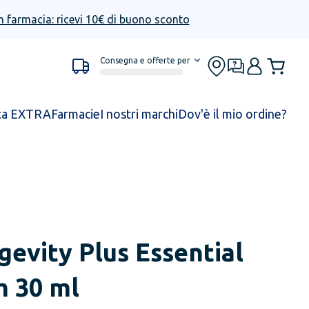
n farmacia: ricevi 10€ di buono sconto
Consegna e offerte per
ta EXTRA
Farmacie
I nostri marchi
Dov'è il mio ordine?
gevity Plus Essential
m 30 ml