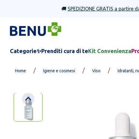
🚚
SPEDIZIONE GRATIS a partire d
Categorie
✨Prenditi cura di te
Kit Convenienza
Pr
/
/
/
Home
Igiene e cosmesi
Viso
Idratanti, n