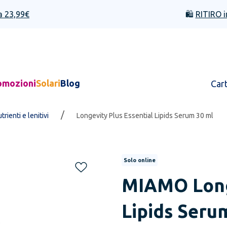
a 23,99€
🛍️
RITIRO i
omozioni
Solari
Blog
Car
/
utrienti e lenitivi
Longevity Plus Essential Lipids Serum 30 ml
Solo online
MIAMO
Lon
Lipids Seru