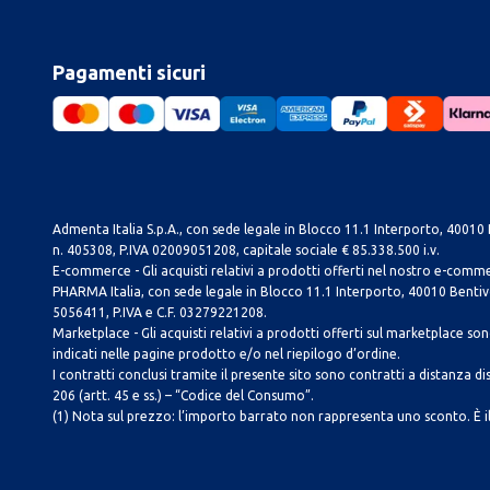
Pagamenti sicuri
Admenta Italia S.p.A., con sede legale in Blocco 11.1 Interporto, 40010 B
n. 405308, P.IVA 02009051208, capitale sociale € 85.338.500 i.v.
E-commerce - Gli acquisti relativi a prodotti offerti nel nostro e-com
PHARMA Italia, con sede legale in Blocco 11.1 Interporto, 40010 Bentivog
5056411, P.IVA e C.F. 03279221208.
Marketplace - Gli acquisti relativi a prodotti offerti sul marketplace sono 
indicati nelle pagine prodotto e/o nel riepilogo d’ordine.
I contratti conclusi tramite il presente sito sono contratti a distanza dis
206 (artt. 45 e ss.) – “Codice del Consumo”.
(1) Nota sul prezzo: l’importo barrato non rappresenta uno sconto. È il