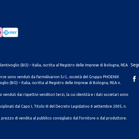
Segu
entivoglio (BO) – Italia, iscritta al Registro delle Imprese di Bologna, REA
merce sono venduti da FarmAlvarion S.r.l., società del Gruppo PHOENIX
lio (BO) – Italia, iscritta al Registro delle Imprese di Bologna, REA n.
venduti dai rispettivi venditori terzi, la cui identità e i dati societari sono
ciplinati dal Capo I, Titolo III del Decreto Legislativo 6 settembre 2005, n.
 prezzo di vendita al pubblico consigliato dal fornitore o dal produttore.