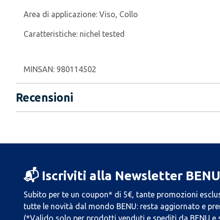
Area di applicazione:
Viso, Collo
Caratteristiche:
nichel tested
MINSAN:
980114502
Recensioni
📬 Iscriviti alla Newsletter BEN
Subito per te un coupon* di 5€, tante promozioni esclus
tutte le novità dal mondo BENU: resta aggiornato e prend
(*Valido solo per prodotti venduti e spediti da BENU e