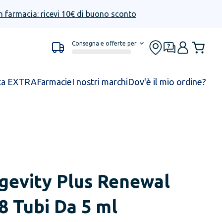
n farmacia: ricevi 10€ di buono sconto
Consegna e offerte per
ta EXTRA
Farmacie
I nostri marchi
Dov'è il mio ordine?
gevity Plus Renewal
8 Tubi Da 5 ml