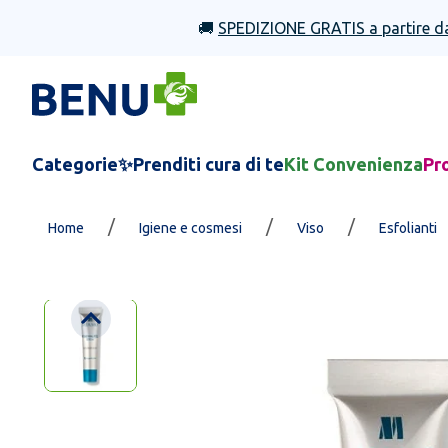
🚚
SPEDIZIONE GRATIS a partire d
Categorie
✨Prenditi cura di te
Kit Convenienza
Pr
/
/
/
Home
Igiene e cosmesi
Viso
Esfolianti