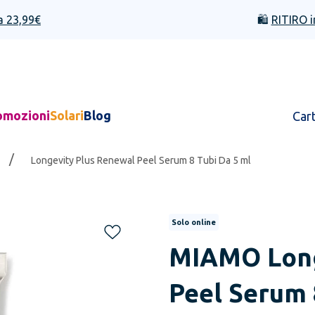
a 23,99€
🛍️
RITIRO i
omozioni
Solari
Blog
Car
/
Longevity Plus Renewal Peel Serum 8 Tubi Da 5 ml
Solo online
MIAMO
Lon
Peel Serum 