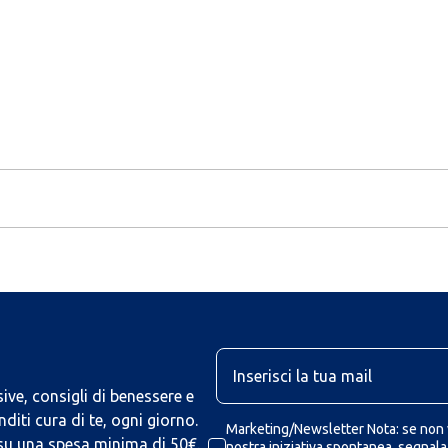
U
ive, consigli di benessere e
iti cura di te, ogni giorno.
Marketing/Newsletter Nota: se non v
 su una spesa minima di 50€.
nostra iniziativa spontanea, segnalaz