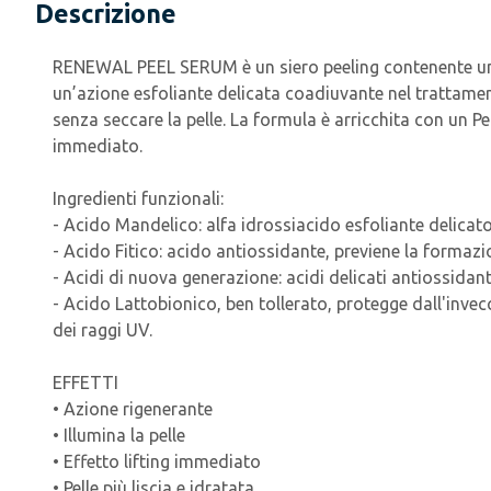
Descrizione
RENEWAL PEEL SERUM è un siero peeling contenente un 
un’azione esfoliante delicata coadiuvante nel trattamen
senza seccare la pelle. La formula è arricchita con un P
immediato.
Ingredienti funzionali:
- Acido Mandelico: alfa idrossiacido esfoliante delicato
- Acido Fitico: acido antiossidante, previene la formazion
- Acidi di nuova generazione: acidi delicati antiossidant
- Acido Lattobionico, ben tollerato, protegge dall'invec
dei raggi UV.
EFFETTI
• Azione rigenerante
• Illumina la pelle
• Effetto lifting immediato
• Pelle più liscia e idratata