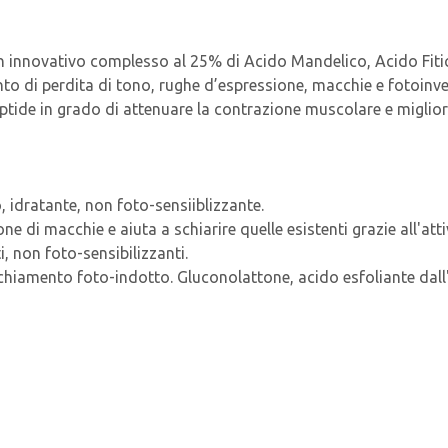
innovativo complesso al 25% di Acido Mandelico, Acido Fitic
to di perdita di tono, rughe d’espressione, macchie e fotoinvec
eptide in grado di attenuare la contrazione muscolare e migliora
, idratante, non foto-sensiiblizzante.
e di macchie e aiuta a schiarire quelle esistenti grazie all'atti
i, non foto-sensibilizzanti.
chiamento foto-indotto. Gluconolattone, acido esfoliante dall'e