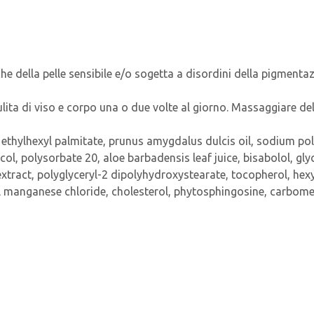
e della pelle sensibile e/o sogetta a disordini della pigmentaz
lita di viso e corpo una o due volte al giorno. Massaggiare d
de, ethylhexyl palmitate, prunus amygdalus dulcis oil, sodium p
ol, polysorbate 20, aloe barbadensis leaf juice, bisabolol, glyc
xtract, polyglyceryl-2 dipolyhydroxystearate, tocopherol, hexy
l manganese chloride, cholesterol, phytosphingosine, carbomer