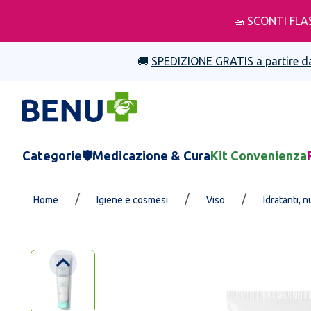
🚤 SCONTI FLA
🚚
SPEDIZIONE GRATIS a partire d
Categorie
🛡️Medicazione & Cura
Kit Convenienza
/
/
/
Home
Igiene e cosmesi
Viso
Idratanti, n