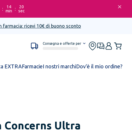
14
20
:
:
min
sec
n farmacia: ricevi 10€ di buono sconto
Consegna e offerte per
ta EXTRA
Farmacie
I nostri marchi
Dov'è il mio ordine?
n Concerns Ultra