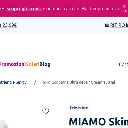
10
SH:
scopri gli sconti
e riempi il carrello! Hai tempo ancora
ore
a 23,99€
🛍️
RITIRO i
Promozioni
Solari
Blog
Car
/
utrienti e lenitivi
Skin Concerns Ultra Repair Cream 150 ml
Solo online
MIAMO
Ski