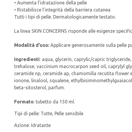
• Aumenta l’idratazione della pelle
• Ristabilisce l’integrità della barriera cutanea
Tutti i tipi di pelle. Dermatologicamente testato.
La linea SKIN CONCERNS risponde alle esigenze specifich
Modalità d'uso:
Applicare generosamente sulla pelle pu
Ingredienti
: aqua, glycerin, caprylic/capric triglyceri
trehalose, vaccinium macrocarpon seed oil, caprylyl glyc
ceramide np, ceramide ap, chamomilla recutita flower e
ionone, linalool, squalene, ethylbisiminomethylguaiaco
beta-sitosterol, parfum.
Formato
: tubetto da 150 ml.
Tipi di pelle:
Tutte, Pelle sensibile
Azione:
Idratante