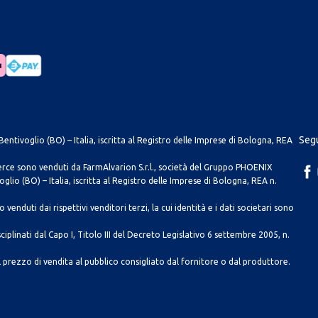
Segu
entivoglio (BO) – Italia, iscritta al Registro delle Imprese di Bologna, REA
merce sono venduti da FarmAlvarion S.r.l., società del Gruppo PHOENIX
lio (BO) – Italia, iscritta al Registro delle Imprese di Bologna, REA n.
venduti dai rispettivi venditori terzi, la cui identità e i dati societari sono
ciplinati dal Capo I, Titolo III del Decreto Legislativo 6 settembre 2005, n.
 prezzo di vendita al pubblico consigliato dal fornitore o dal produttore.