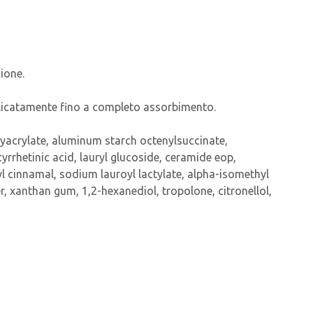
ione.
elicatamente fino a completo assorbimento.
olyacrylate, aluminum starch octenylsuccinate,
yrrhetinic acid, lauryl glucoside, ceramide eop,
l cinnamal, sodium lauroyl lactylate, alpha-isomethyl
, xanthan gum, 1,2-hexanediol, tropolone, citronellol,