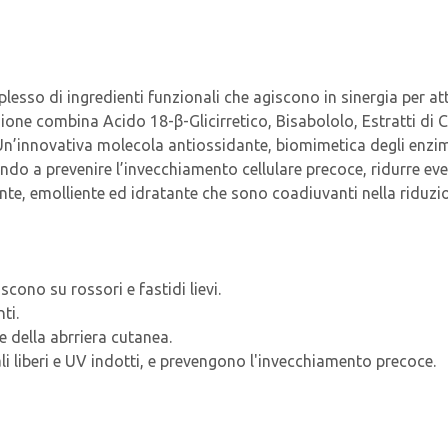
 di ingredienti funzionali che agiscono in sinergia per atten
ulazione combina Acido 18-β-Glicirretico, Bisabololo, Estratti 
n’innovativa molecola antiossidante, biomimetica degli enzim
utando a prevenire l’invecchiamento cellulare precoce, ridurre ev
ante, emolliente ed idratante che sono coadiuvanti nella ridu
scono su rossori e fastidi lievi.
ti.
e della abrriera cutanea.
li liberi e UV indotti, e prevengono l'invecchiamento precoce.