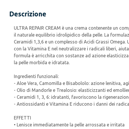
Descrizione
ULTRA REPAIR CREAM è una crema contenente un complesso
il naturale equilibrio idrolipidico della pelle. La form
Ceramidi 1,3,6 e un complesso di Acidi Grassi Omega. U
con la Vitamina E nel neutralizzare i radicali liberi, ai
formula è arricchita con sostanze ad azione elasticizz
la pelle morbida e idratata.
Ingredienti funzionali:
- Aloe Vera, Camomilla e Bisabololo: azione lenitiva, agi
- Olio di Mandorle e Trealosio: elasticizzanti ed emollien
- Ceramidi 1, 3, 6: idratanti, favoriscono la rigenerazion
- Antiossidanti e Vitamina E riducono i danni dei radica
EFFETTI
• Lenisce immediatamente la pelle arrossata e irritata