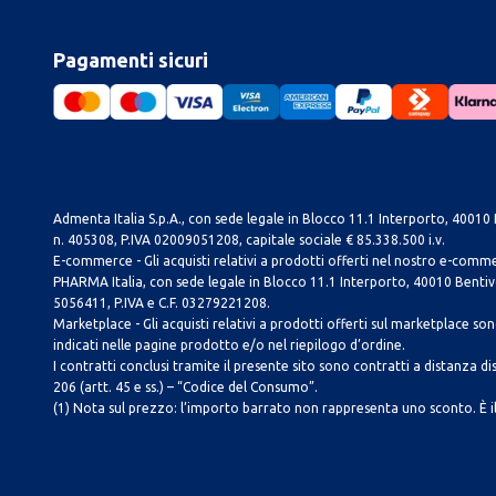
Pagamenti sicuri
Admenta Italia S.p.A., con sede legale in Blocco 11.1 Interporto, 40010 B
n. 405308, P.IVA 02009051208, capitale sociale € 85.338.500 i.v.
E-commerce - Gli acquisti relativi a prodotti offerti nel nostro e-com
PHARMA Italia, con sede legale in Blocco 11.1 Interporto, 40010 Bentivog
5056411, P.IVA e C.F. 03279221208.
Marketplace - Gli acquisti relativi a prodotti offerti sul marketplace sono 
indicati nelle pagine prodotto e/o nel riepilogo d’ordine.
I contratti conclusi tramite il presente sito sono contratti a distanza dis
206 (artt. 45 e ss.) – “Codice del Consumo”.
(1) Nota sul prezzo: l’importo barrato non rappresenta uno sconto. È il