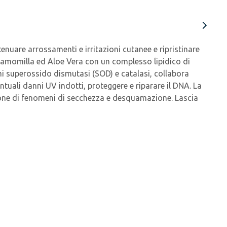
uare arrossamenti e irritazioni cutanee e ripristinare
di Camomilla ed Aloe Vera con un complesso lipidico di
i superossido dismutasi (SOD) e catalasi, collabora
entuali danni UV indotti, proteggere e riparare il DNA. La
zione di fenomeni di secchezza e desquamazione. Lascia