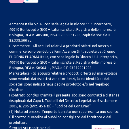
Admenta Italia S.p.A., con sede legale in Blocco 11.1 Interporto,
40010 Bentivoglio (BO) – Italia, iscritta al Registro delle Imprese di
Bologna, REA n. 405308, P.IVA 02009051208, capitale sociale €
85.338.500 i.v.
E-commerce - Gli acquisti relativi a prodotti offerti nel nostro e-
commerce sono venduti da FarmAlvarion S.r.l., società del Gruppo
PHOENIX PHARMA Italia, con sede legale in Blocco 11.1 Interporto,
40010 Bentivoglio (BO) – Italia, iscritta al Registro delle Imprese di
Bologna, REA n. 5056411, P.IVA e C.F. 03279221208.
Marketplace - Gli acquisti relativi a prodotti offerti sul marketplace
sono venduti dai rispettivi venditori terzi, la cui identità e i dati
societari sono indicati nelle pagine prodotto e/o nel riepilogo
d’ordine.
I contratti conclusi tramite il presente sito sono contratti a distanza
disciplinati dal Capo I, Titolo III del Decreto Legislativo 6 settembre
2005, n. 206 (artt. 45 e ss.) – “Codice del Consumo”.
(1) Nota sul prezzo: l’importo barrato non rappresenta uno sconto.
È il prezzo di vendita al pubblico consigliato dal fornitore o dal
produttore.
Seguici sui nostri social