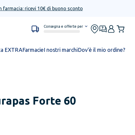
n farmacia: ricevi 10€ di buono sconto
Consegna e offerte per
ta EXTRA
Farmacie
I nostri marchi
Dov'è il mio ordine?
rapas Forte 60