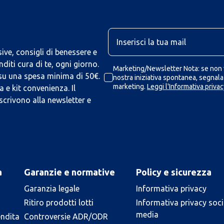
U
ive, consigli di benessere e
iti cura di te, ogni giorno.
Marketing/Newsletter Nota: se non v
 su una spesa minima di 50€.
nostra iniziativa spontanea, segnalaz
marketing.
Leggi l'Informativa privac
 e kit convenienza. Il
scrivono alla newsletter e
a
Garanzie e normative
Policy e sicurezza
Garanzia legale
Informativa privacy
Ritiro prodotti lotti
Informativa privacy soci
media
endita
Controversie ADR/ODR