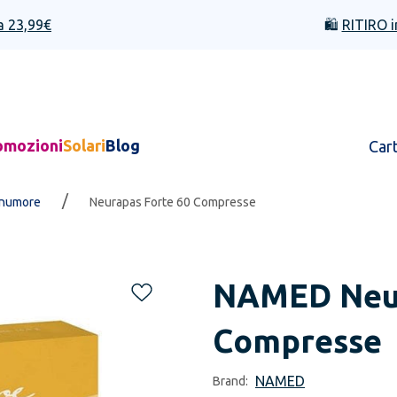
a 23,99€
🛍️
RITIRO i
omozioni
Solari
Blog
Car
/
numore
Neurapas Forte 60 Compresse
NAMED
Neu
Compresse
NAMED
Brand: