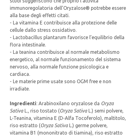
studi suggeriscono che proprio l’attività
immunoregolatoria dell’Oryzalose® potrebbe essere
alla base degli effetti citati.
- La vitamina E contribuisce alla protezione delle
cellule dallo stress ossidativo.
- Lactobacillus plantarum favorisce l’equilibrio della
flora intestinale.
- La teanina contribuisce al normale metabolismo
energetico, al normale funzionamento del sistema
nervoso, alla normale funzione psicologica e
cardiaca.
- Le materie prime usate sono OGM free e non
irradiate.
Ingredienti
: Arabinoxilano oryzalose da
Oryza
Sativa
L., riso tostato (
Oryza Sativa
L.) semi polvere,
L-Teanina, vitamina E (D-Alfa Tocoferolo), maltitolo,
riso estratto (
Oryza Sativa
L.) germe polvere,
vitamina B1 (mononitrato di tiamina), riso estratto