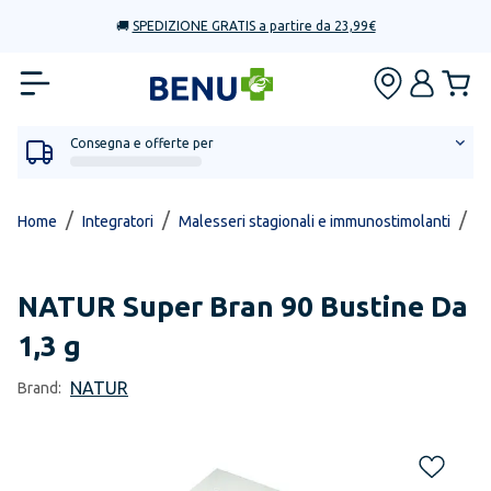
🚚
SPEDIZIONE GRATIS a partire da 23,99€
Consegna e offerte per
/
/
/
Home
Integratori
Malesseri stagionali e immunostimolanti
In
NATUR
Super Bran 90 Bustine Da
1,3 g
NATUR
Brand: