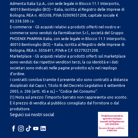
Admenta Italia S.p.A., con sede legale in Blocco 11.1 Interporto,
40010 Bentivoglio (BO) – Italia, iscritta al Registro delle Imprese di
Bologna, REA n. 405308, P.IVA 02009051208, capitale sociale €
85.338.500 i.v.
E-commerce - Gli acquisti relativi a prodotti offerti nel nostro e-
commerce sono venduti da FarmAlvarion S.r.l., società del Gruppo
PHOENIX PHARMA Italia, con sede legale in Blocco 11.1 Interporto,
40010 Bentivoglio (BO) – Italia, iscritta al Registro delle Imprese di
Bologna, REA n. 5056411, P.IVA e C.F. 03279221208.
Marketplace - Gli acquisti relativi a prodotti offerti sul marketplace
sono venduti dai rispettivi venditori terzi, la cui identità e i dati
societari sono indicati nelle pagine prodotto e/o nel riepilogo
d’ordine.
I contratti conclusi tramite il presente sito sono contratti a distanza
disciplinati dal Capo I, Titolo III del Decreto Legislativo 6 settembre
2005, n. 206 (artt. 45 e ss.) – “Codice del Consumo”.
(1) Nota sul prezzo: l’importo barrato non rappresenta uno sconto.
È il prezzo di vendita al pubblico consigliato dal fornitore o dal
produttore.
Seguici sui nostri social