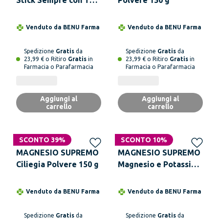
20 Stick da 20 ml
Venduto da
BENU Farma
Venduto da
BENU Farma
Spedizione
Gratis
da
Spedizione
Gratis
da
23,99 € o Ritiro
Gratis
in
23,99 € o Ritiro
Gratis
in
Farmacia o Parafarmacia
Farmacia o Parafarmacia
Aggiungi al
Aggiungi al
carrello
carrello
SCONTO 39%
SCONTO 10%
MAGNESIO SUPREMO
MAGNESIO SUPREMO
Ciliegia Polvere 150 g
Magnesio e Potassio
Integratore
Energetico Senza
Venduto da
BENU Farma
Venduto da
BENU Farma
Glutine 24 Bustine
Spedizione
Gratis
da
Spedizione
Gratis
da