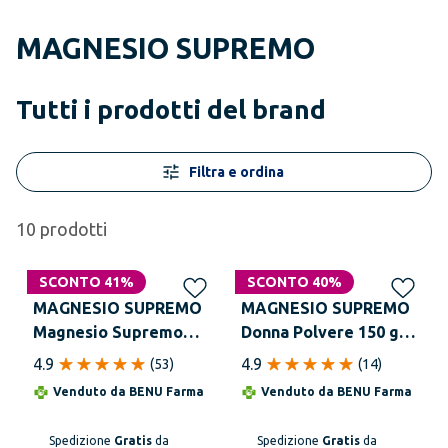
MAGNESIO SUPREMO
Tutti i prodotti del brand
Filtra e ordina
10
prodotti
SCONTO 41%
SCONTO 40%
MAGNESIO SUPREMO
MAGNESIO SUPREMO
Magnesio Supremo
Donna Polvere 150 g -
Polvere 300g
Aroma Lampone
4.9
4.9
(
53
)
(
14
)
Venduto da
BENU Farma
Venduto da
BENU Farma
Spedizione
Gratis
da
Spedizione
Gratis
da