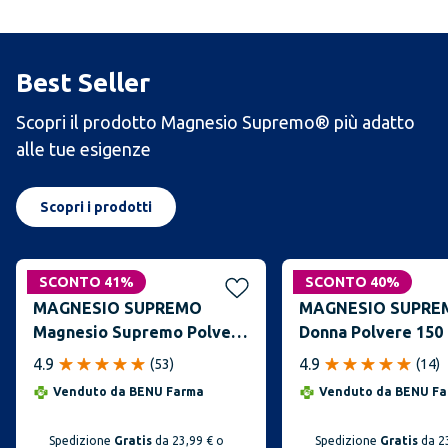
Best Seller
Scopri il prodotto Magnesio Supremo® più adatto
alle tue esigenze
Scopri i prodotti
SCONTO 41%
SCONTO 40%
MAGNESIO SUPREMO
MAGNESIO SUPRE
Magnesio Supremo Polvere
Donna Polvere 150 
300g
Aroma Lampone
4.9
4.9
(
53
)
(
14
)
Venduto da
BENU Farma
Venduto da
BENU Fa
Spedizione
Gratis
da 23,99 € o
Spedizione
Gratis
da 23