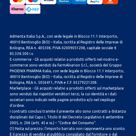
Admenta Italia S.p.A., con sede legale in Blocco 11.1 Interporto,
40010 Bentivoglio (BO) – Italia, iscritta al Registro delle Imprese di
Bologna, REA n. 405308, P.IVA 02009051208, capitale sociale €
85.338.500 i.v.
E-commerce - Gli acquisti relativi a prodotti offerti nel nostro e-
commerce sono venduti da FarmAlvarion S.r.l., società del Gruppo
PHOENIX PHARMA Italia, con sede legale in Blocco 11.1 Interporto,
40010 Bentivoglio (BO) – Italia, iscritta al Registro delle Imprese di
Bologna, REA n. 5056411, P.IVA e C.F. 03279221208.
Marketplace - Gli acquisti relativi a prodotti offerti sul marketplace
sono venduti dai rispettivi venditori terzi, la cui identità e i dati
societari sono indicati nelle pagine prodotto e/o nel riepilogo
d’ordine.
I contratti conclusi tramite il presente sito sono contratti a distanza
disciplinati dal Capo I, Titolo III del Decreto Legislativo 6 settembre
2005, n. 206 (artt. 45 e ss.) – “Codice del Consumo”.
(1) Nota sul prezzo: l’importo barrato non rappresenta uno sconto.
È il prezzo di vendita al pubblico consigliato dal fornitore o dal