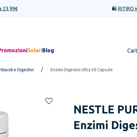
a 23,99€
🛍️
RITIRO i
Promozioni
Solari
Blog
Car
/
ntiacidi e Digestivi
Enzimi Digestivi Ultra 30 Capsule
NESTLE PU
Enzimi Diges