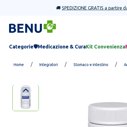
🚚
SPEDIZIONE GRATIS a partire d
Categorie
🛡️Medicazione & Cura
Kit Convenienza
/
/
/
Home
Integratori
Stomaco e intestino
A