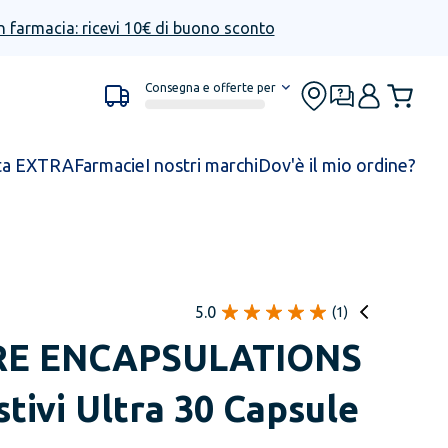
n farmacia: ricevi 10€ di buono sconto
Consegna e offerte per
ta EXTRA
Farmacie
I nostri marchi
Dov'è il mio ordine?
5.0
(
1
)
RE ENCAPSULATIONS
tivi Ultra 30 Capsule