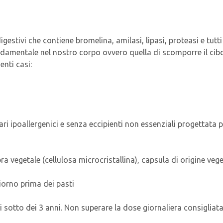
gestivi che contiene bromelina, amilasi, lipasi, proteasi e tutti
ndamentale nel nostro corpo ovvero quella di scomporre il cib
nti casi:
i ipoallergenici e senza eccipienti non essenziali progettata pe
bra vegetale (cellulosa microcristallina), capsula di origine vege
giorno prima dei pasti
di sotto dei 3 anni. Non superare la dose giornaliera consigliat