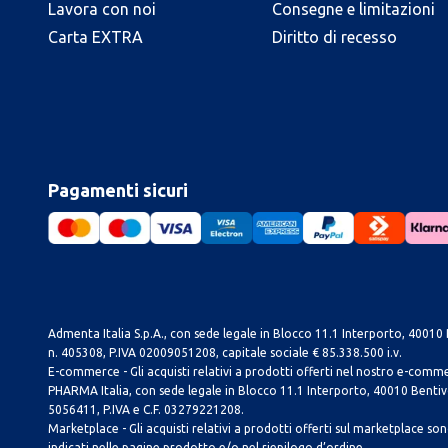
Lavora con noi
Consegne e limitazioni
Carta EXTRA
Diritto di recesso
Pagamenti sicuri
Admenta Italia S.p.A., con sede legale in Blocco 11.1 Interporto, 40010 B
n. 405308, P.IVA 02009051208, capitale sociale € 85.338.500 i.v.
E-commerce - Gli acquisti relativi a prodotti offerti nel nostro e-com
PHARMA Italia, con sede legale in Blocco 11.1 Interporto, 40010 Bentivog
5056411, P.IVA e C.F. 03279221208.
Marketplace - Gli acquisti relativi a prodotti offerti sul marketplace sono 
indicati nelle pagine prodotto e/o nel riepilogo d’ordine.