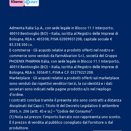
Admenta Italia S.p.A., con sede legale in Blocco 11.1 Interporto,
40010 Bentivoglio (BO) – Italia, iscritta al Registro delle Imprese di
Bologna, REA n. 405308, P.IVA 02009051208, capitale sociale €
85.338.500 i.v.
E-commerce - Gli acquisti relativi a prodotti offerti nel nostro e-
commerce sono venduti da FarmAlvarion S.r.l., società del Gruppo
PHOENIX PHARMA Italia, con sede legale in Blocco 11.1 Interporto,
40010 Bentivoglio (BO) – Italia, iscritta al Registro delle Imprese di
Bologna, REA n. 5056411, P.IVA e C.F. 03279221208.
Marketplace - Gli acquisti relativi a prodotti offerti sul marketplace
sono venduti dai rispettivi venditori terzi, la cui identità e i dati
societari sono indicati nelle pagine prodotto e/o nel riepilogo
d’ordine.
I contratti conclusi tramite il presente sito sono contratti a distanza
disciplinati dal Capo I, Titolo III del Decreto Legislativo 6 settembre
2005, n. 206 (artt. 45 e ss.) – “Codice del Consumo”.
(1) Nota sul prezzo: l’importo barrato non rappresenta uno sconto.
È il prezzo di vendita al pubblico consigliato dal fornitore o dal
produttore.