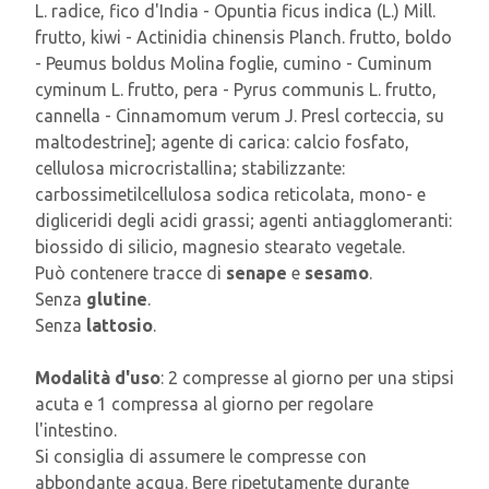
L. radice, fico d'India - Opuntia ficus indica (L.) Mill.
frutto, kiwi - Actinidia chinensis Planch. frutto, boldo
- Peumus boldus Molina foglie, cumino - Cuminum
cyminum L. frutto, pera - Pyrus communis L. frutto,
cannella - Cinnamomum verum J. Presl corteccia, su
maltodestrine]; agente di carica: calcio fosfato,
cellulosa microcristallina; stabilizzante:
carbossimetilcellulosa sodica reticolata, mono- e
digliceridi degli acidi grassi; agenti antiagglomeranti:
biossido di silicio, magnesio stearato vegetale.
Può contenere tracce di
senape
e
sesamo
.
Senza
glutine
.
Senza
lattosio
.
Modalità d'uso
: 2 compresse al giorno per una stipsi
acuta e 1 compressa al giorno per regolare
l'intestino.
Si consiglia di assumere le compresse con
abbondante acqua. Bere ripetutamente durante