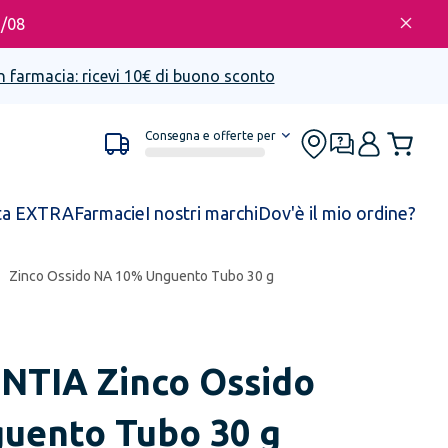
6/08
n farmacia: ricevi 10€ di buono sconto
Consegna e offerte per
ta EXTRA
Farmacie
I nostri marchi
Dov'è il mio ordine?
Zinco Ossido NA 10% Unguento Tubo 30 g
NTIA
Zinco Ossido
uento Tubo 30 g