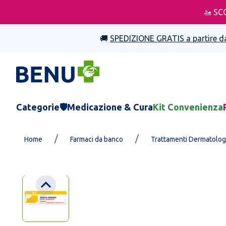
🚤 SC
🚚
SPEDIZIONE GRATIS a partire d
Categorie
🛡️Medicazione & Cura
Kit Convenienza
/
/
Home
Farmaci da banco
Trattamenti Dermatolog