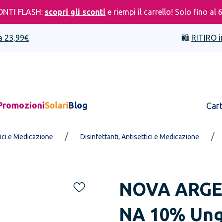
ONTI FLASH:
scopri gli sconti
e riempi il carrello! Solo fino al 
a 23,99€
🛍️
RITIRO i
Promozioni
Solari
Blog
Car
/
/
ici e Medicazione
Disinfettanti, Antisettici e Medicazione
NOVA ARGE
NA 10% Ung