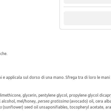
che.
e applicala sul dorso di una mano. Sfrega tra di loro le mani 
dimethicone, glycerin, pentylene glycol, propylene glycol dicap
yl alcohol, mel/honey,
persea gratissima
(avocado) oil, cera al
us
(sunflower) seed oil unsaponifiables, tocopheryl acetate, ar