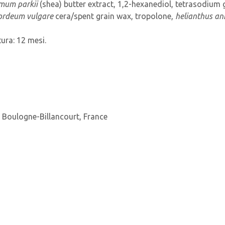
mum parkii
(shea) butter extract, 1,2-hexanediol, tetrasodiu
ordeum vulgare
cera/spent grain wax, tropolone,
helianthus a
tura: 12 mesi.
 Boulogne-Billancourt, France