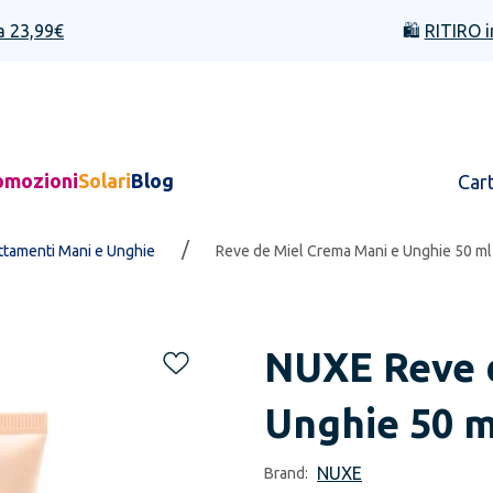
a 23,99€
🛍️
RITIRO i
omozioni
Solari
Blog
Car
/
ttamenti Mani e Unghie
Reve de Miel Crema Mani e Unghie 50 ml
NUXE
Reve 
Unghie 50 m
NUXE
Brand: