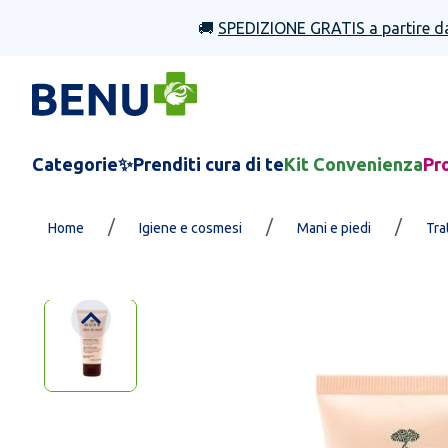
🚚
SPEDIZIONE GRATIS a partire d
Categorie
✨Prenditi cura di te
Kit Convenienza
Pr
/
/
/
Home
Igiene e cosmesi
Mani e piedi
Tra