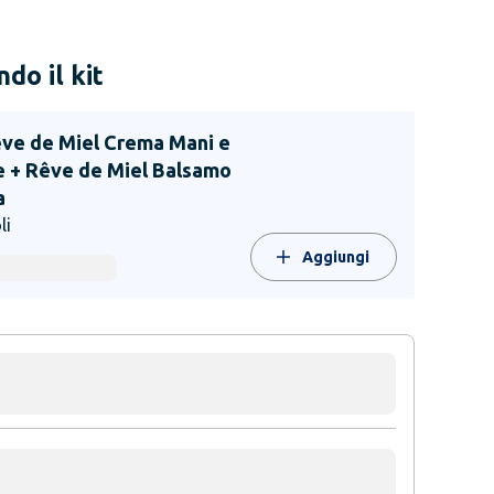
do il kit
êve de Miel Crema Mani e
e + Rêve de Miel Balsamo
a
li
Aggiungi