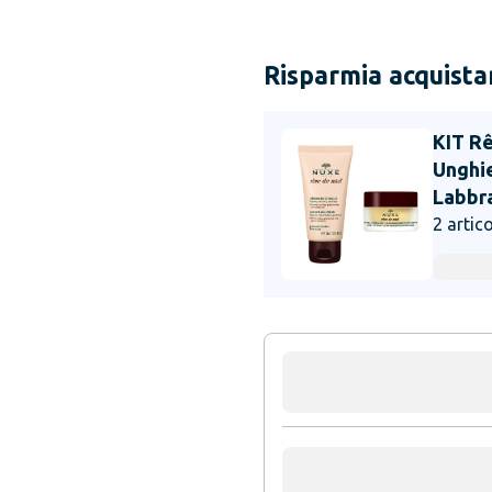
Risparmia acquistan
KIT R
Unghi
Labbr
2
artico