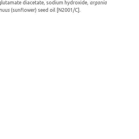
m glutamate diacetate, sodium hydroxide,
argania
nnuus
(sunflower) seed oil [N2001/C].