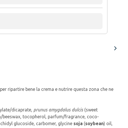
per ripartire bene la crema e nutrire questa zona che ne
rylate/dicaprate,
prunus amygdalus dulcis
(sweet
ba/beeswax, tocopherol, parfum/fragrance, coco-
achidyl glucoside, carbomer, glycine
soja
(
soybean
) oil,