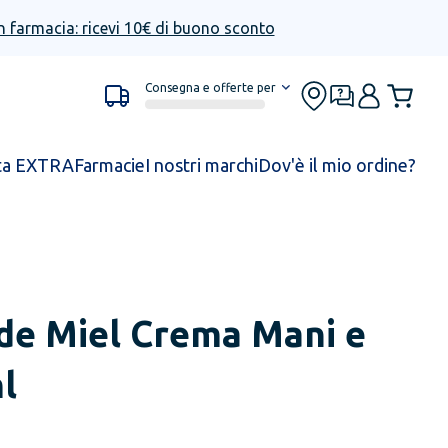
n farmacia: ricevi 10€ di buono sconto
Consegna e offerte per
ta EXTRA
Farmacie
I nostri marchi
Dov'è il mio ordine?
de Miel Crema Mani e
l