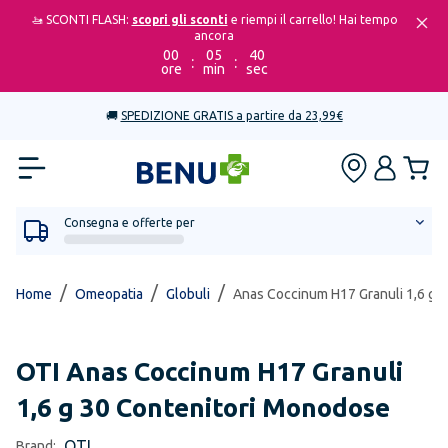
🚤 SCONTI FLASH:
scopri gli sconti
e riempi il carrello! Hai tempo
ancora
00
05
40
:
:
ore
min
sec
🚚
SPEDIZIONE GRATIS a partire da 23,99€
Consegna e offerte per
/
/
/
Home
Omeopatia
Globuli
Anas Coccinum H17 Granuli 1,6 g 
OTI
Anas Coccinum H17 Granuli
1,6 g 30 Contenitori Monodose
OTI
Brand: