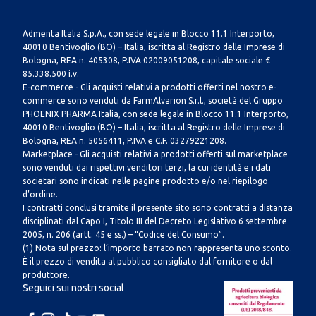
Admenta Italia S.p.A., con sede legale in Blocco 11.1 Interporto,
40010 Bentivoglio (BO) – Italia, iscritta al Registro delle Imprese di
Bologna, REA n. 405308, P.IVA 02009051208, capitale sociale €
85.338.500 i.v.
E-commerce - Gli acquisti relativi a prodotti offerti nel nostro e-
commerce sono venduti da FarmAlvarion S.r.l., società del Gruppo
PHOENIX PHARMA Italia, con sede legale in Blocco 11.1 Interporto,
40010 Bentivoglio (BO) – Italia, iscritta al Registro delle Imprese di
Bologna, REA n. 5056411, P.IVA e C.F. 03279221208.
Marketplace - Gli acquisti relativi a prodotti offerti sul marketplace
sono venduti dai rispettivi venditori terzi, la cui identità e i dati
societari sono indicati nelle pagine prodotto e/o nel riepilogo
d’ordine.
I contratti conclusi tramite il presente sito sono contratti a distanza
disciplinati dal Capo I, Titolo III del Decreto Legislativo 6 settembre
2005, n. 206 (artt. 45 e ss.) – “Codice del Consumo”.
(1) Nota sul prezzo: l’importo barrato non rappresenta uno sconto.
È il prezzo di vendita al pubblico consigliato dal fornitore o dal
produttore.
Seguici sui nostri social