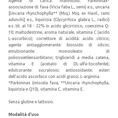
Agente di carica: mannitolo; Parkininax*
associazione di: fava (Vicia faba L., semi) e.s., uncaria
[Uncaria rhynchophylla** (Miq.) Miq. ex Havil., rami
adunchi] e.s., liquirizia (Glycyrrhiza glabra L., radici)
e.s. tit. al 18 - 22% in acido glicirrizico, coenzima Q-
10; maltodestrine, aroma naturale, vitamina C (acido
L-ascorbico); correttore di acidità: acido citrico;
agente antiagglomerante: biossido di silicio;
emulsionante: monooleato di
poliossietilensorbitano; trigliceridi a media catena,
vitamina E (acetato di DL-alfa-tocoferile);
edulcorante: sucralosio; antiossidante: esteri
dell'acido ascorbico con acidi grassi; L-arginina.
*Parkininax (miscela fava, **Uncaria rhynchophylla,
liquirizia e Q10), vitamina C, vitamina E.
Senza glutine e lattosio.
Modalità d'uso