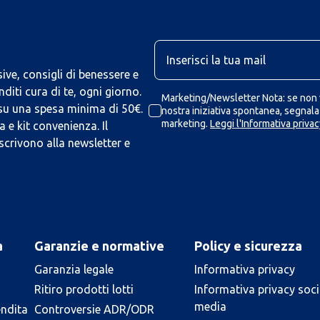
U
ive, consigli di benessere e
iti cura di te, ogni giorno.
Marketing/Newsletter Nota: se non v
 su una spesa minima di 50€.
nostra iniziativa spontanea, segnalaz
marketing.
Leggi l'Informativa privac
 e kit convenienza. Il
scrivono alla newsletter e
a
Garanzie e normative
Policy e sicurezza
Garanzia legale
Informativa privacy
Ritiro prodotti lotti
Informativa privacy soci
media
endita
Controversie ADR/ODR