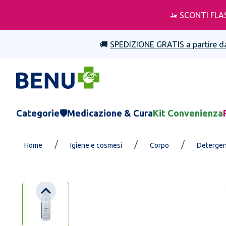
🚤 SCONTI FLA
🚚
SPEDIZIONE GRATIS a partire d
Categorie
🛡️Medicazione & Cura
Kit Convenienza
/
/
/
Home
Igiene e cosmesi
Corpo
Detergen