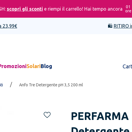
01
SH:
scopri gli sconti
e riempi il carrello! Hai tempo ancora
ore
a 23,99€
🛍️
RITIRO i
Promozioni
Solari
Blog
Car
/
ti
Anfo Tre Detergente pH 3,5 200 ml
PERFARMA
Detergente 