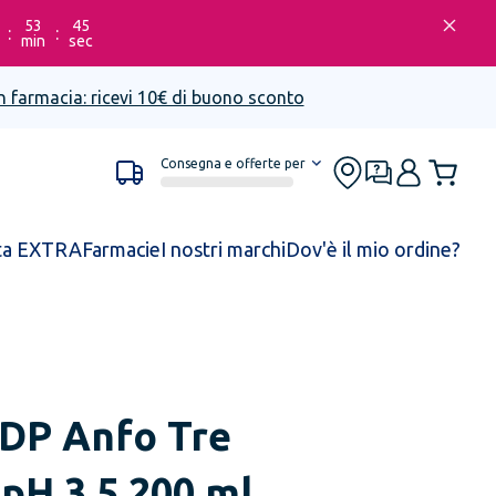
53
45
:
:
min
sec
n farmacia: ricevi 10€ di buono sconto
Consegna e offerte per
ta EXTRA
Farmacie
I nostri marchi
Dov'è il mio ordine?
 DP
Anfo Tre
pH 3,5 200 ml