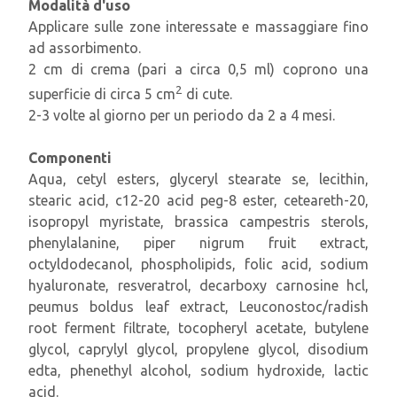
Modalità d'uso
Applicare sulle zone interessate e massaggiare fino
ad assorbimento.
2 cm di crema (pari a circa 0,5 ml) coprono una
2
superficie di circa 5 cm
di cute.
2-3 volte al giorno per un periodo da 2 a 4 mesi.
Componenti
Aqua, cetyl esters, glyceryl stearate se, lecithin,
stearic acid, c12-20 acid peg-8 ester, ceteareth-20,
isopropyl myristate, brassica campestris sterols,
phenylalanine, piper nigrum fruit extract,
octyldodecanol, phospholipids, folic acid, sodium
hyaluronate, resveratrol, decarboxy carnosine hcl,
peumus boldus leaf extract, Leuconostoc/radish
root ferment filtrate, tocopheryl acetate, butylene
glycol, caprylyl glycol, propylene glycol, disodium
edta, phenethyl alcohol, sodium hydroxide, lactic
acid.