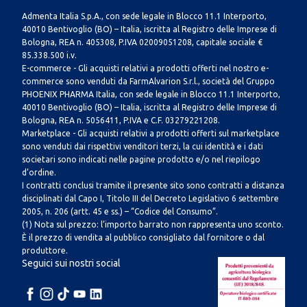
Admenta Italia S.p.A., con sede legale in Blocco 11.1 Interporto,
40010 Bentivoglio (BO) – Italia, iscritta al Registro delle Imprese di
Bologna, REA n. 405308, P.IVA 02009051208, capitale sociale €
85.338.500 i.v.
E-commerce - Gli acquisti relativi a prodotti offerti nel nostro e-
commerce sono venduti da FarmAlvarion S.r.l., società del Gruppo
PHOENIX PHARMA Italia, con sede legale in Blocco 11.1 Interporto,
40010 Bentivoglio (BO) – Italia, iscritta al Registro delle Imprese di
Bologna, REA n. 5056411, P.IVA e C.F. 03279221208.
Marketplace - Gli acquisti relativi a prodotti offerti sul marketplace
sono venduti dai rispettivi venditori terzi, la cui identità e i dati
societari sono indicati nelle pagine prodotto e/o nel riepilogo
d’ordine.
I contratti conclusi tramite il presente sito sono contratti a distanza
disciplinati dal Capo I, Titolo III del Decreto Legislativo 6 settembre
2005, n. 206 (artt. 45 e ss.) – “Codice del Consumo”.
(1) Nota sul prezzo: l’importo barrato non rappresenta uno sconto.
È il prezzo di vendita al pubblico consigliato dal fornitore o dal
produttore.
Seguici sui nostri social