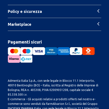
Policy e sicurezza
Marketplace
Pagamenti sicuri
Admenta Italia S.p.A., con sede legale in Blocco 11.1 Interporto,
40010 Bentivoglio (BO) – Italia, iscritta al Registro delle Imprese di
Bologna, REA n. 405308, P.IVA 02009051208, capitale sociale €
85.338.500 i.v.
E-commerce - Gli acquisti relativi a prodotti offerti nel nostro e-
commerce sono venduti da FarmAlvarion S.r.l., società del Gruppo
PHOENIX PHARMA Italia, con sede legale in Blocco 11.1 Interporto,