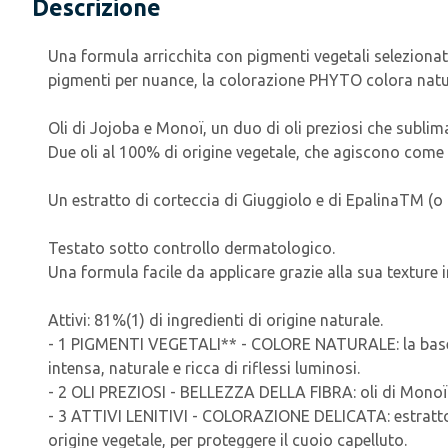
Descrizione
Una formula arricchita con pigmenti vegetali selezionati 
pigmenti per nuance, la colorazione PHYTO colora natural
Oli di Jojoba e Monoï, un duo di oli preziosi che sublima
Due oli al 100% di origine vegetale, che agiscono come v
Un estratto di corteccia di Giuggiolo e di EpalinaTM (o
Testato sotto controllo dermatologico.
Una formula facile da applicare grazie alla sua texture i
Attivi: 81%(1) di ingredienti di origine naturale.
- 1 PIGMENTI VEGETALI** - COLORE NATURALE: la base di 
intensa, naturale e ricca di riflessi luminosi.
- 2 OLI PREZIOSI - BELLEZZA DELLA FIBRA: oli di Monoï e 
- 3 ATTIVI LENITIVI - COLORAZIONE DELICATA: estratto di
origine vegetale, per proteggere il cuoio capelluto.