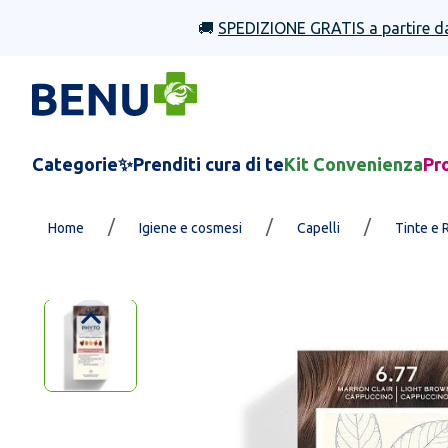
🚚
SPEDIZIONE GRATIS a partire d
Categorie
✨Prenditi cura di te
Kit Convenienza
Pr
/
/
/
Home
Igiene e cosmesi
Capelli
Tinte e 