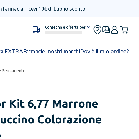
n farmacia: ricevi 10€ di buono sconto
Consegna e offerte per
ta EXTRA
Farmacie
I nostri marchi
Dov'è il mio ordine?
ne Permanente
r Kit 6,77 Marrone
uccino Colorazione
e