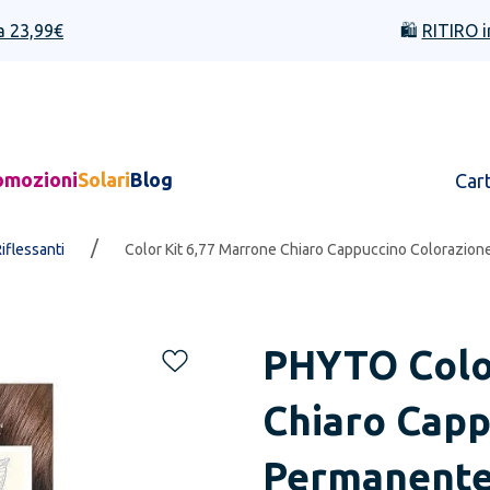
a 23,99€
🛍️
RITIRO i
omozioni
Solari
Blog
Car
/
Riflessanti
Color Kit 6,77 Marrone Chiaro Cappuccino Colorazio
PHYTO
Colo
Chiaro Capp
Permanent