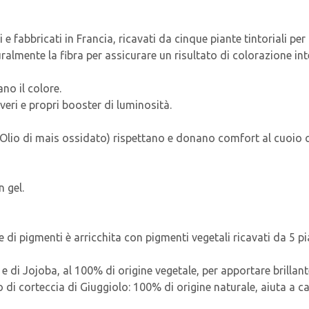
e fabbricati in Francia, ricavati da cinque piante tintoriali pe
mente la fibra per assicurare un risultato di colorazione inten
no il colore.
eri e propri booster di luminosità.
 Olio di mais ossidato) rispettano e donano comfort al cuoio c
n gel.
pigmenti è arricchita con pigmenti vegetali ricavati da 5 pian
di Jojoba, al 100% di origine vegetale, per apportare brillante
 corteccia di Giuggiolo: 100% di origine naturale, aiuta a ca