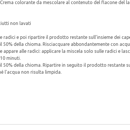
i. Crema colorante da mescolare al contenuto del flacone del la
utti non lavati
le radici e poi ripartire il prodotto restante sull’insieme dei cap
o il 50% della chioma. Risciacquare abbondantemente con acqua 
e appare alle radici: applicare la miscela solo sulle radici e las
 10 minuti.
il 50% della chioma. Ripartire in seguito il prodotto restante su
 l'acqua non risulta limpida.