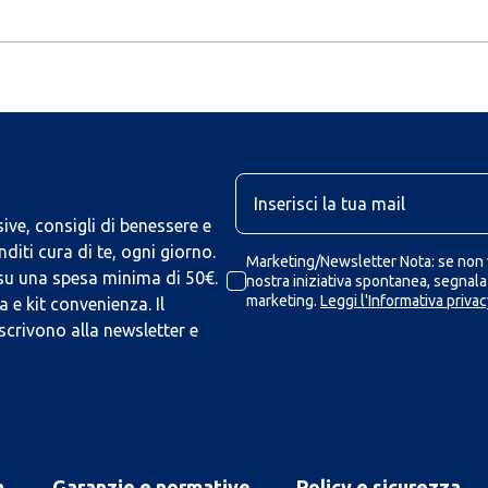
U
ive, consigli di benessere e
iti cura di te, ogni giorno.
Marketing/Newsletter Nota: se non v
 su una spesa minima di 50€.
nostra iniziativa spontanea, segnalaz
marketing.
Leggi l'Informativa privac
 e kit convenienza. Il
scrivono alla newsletter e
a
Garanzie e normative
Policy e sicurezza