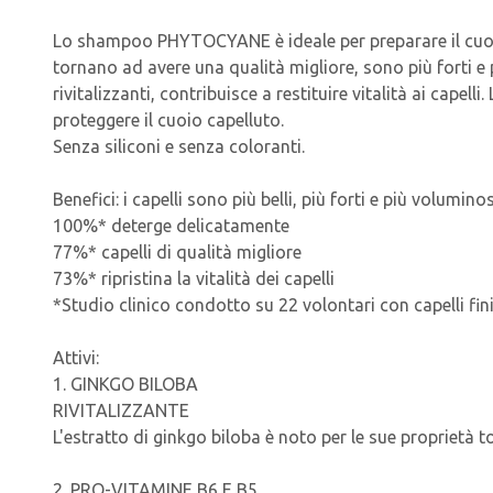
Lo shampoo PHYTOCYANE è ideale per preparare il cuoio c
tornano ad avere una qualità migliore, sono più forti e 
rivitalizzanti, contribuisce a restituire vitalità ai cape
proteggere il cuoio capelluto.
Senza siliconi e senza coloranti.
Benefici: i capelli sono più belli, più forti e più voluminos
100%* deterge delicatamente
77%* capelli di qualità migliore
73%* ripristina la vitalità dei capelli
*Studio clinico condotto su 22 volontari con capelli fini
Attivi:
1. GINKGO BILOBA
RIVITALIZZANTE
L'estratto di ginkgo biloba è noto per le sue proprietà tonif
2. PRO-VITAMINE B6 E B5