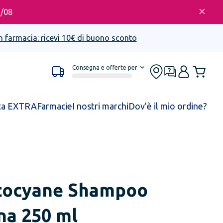
6/08
n farmacia: ricevi 10€ di buono sconto
Consegna e offerte per
ta EXTRA
Farmacie
I nostri marchi
Dov'è il mio ordine?
tocyane Shampoo
na 250 ml