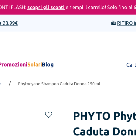
ONTI FLASH:
scopri gli sconti
e riempi il carrello! Solo fino al 
a 23,99€
🛍️
RITIRO i
Promozioni
Solari
Blog
Car
/
o
Phytocyane Shampoo Caduta Donna 250 ml
PHYTO
Phy
Caduta Don