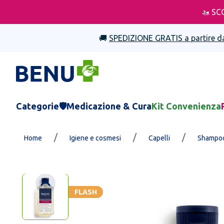
🚤 SC
🚚
SPEDIZIONE GRATIS a partire d
Categorie
🛡️Medicazione & Cura
Kit Convenienza
/
/
/
Home
Igiene e cosmesi
Capelli
Shampo
FLASH