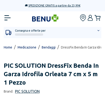
🚚
SPEDIZIONE GRATIS a partire da 23,99€
Consegna e offerte per
/
/
/
Home
Medicazione
Bendaggi
DressFix Benda In Garza Idrofi
PIC SOLUTION
DressFix Benda In
Garza Idrofila Orleata 7 cm x 5 m
1 Pezzo
PIC SOLUTION
Brand: