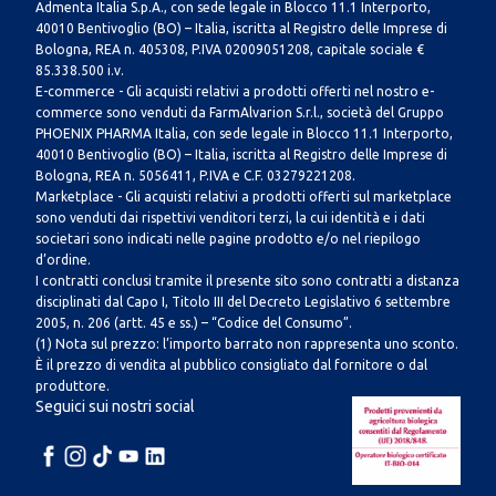
Admenta Italia S.p.A., con sede legale in Blocco 11.1 Interporto,
40010 Bentivoglio (BO) – Italia, iscritta al Registro delle Imprese di
Bologna, REA n. 405308, P.IVA 02009051208, capitale sociale €
85.338.500 i.v.
E-commerce - Gli acquisti relativi a prodotti offerti nel nostro e-
commerce sono venduti da FarmAlvarion S.r.l., società del Gruppo
PHOENIX PHARMA Italia, con sede legale in Blocco 11.1 Interporto,
40010 Bentivoglio (BO) – Italia, iscritta al Registro delle Imprese di
Bologna, REA n. 5056411, P.IVA e C.F. 03279221208.
Marketplace - Gli acquisti relativi a prodotti offerti sul marketplace
sono venduti dai rispettivi venditori terzi, la cui identità e i dati
societari sono indicati nelle pagine prodotto e/o nel riepilogo
d’ordine.
I contratti conclusi tramite il presente sito sono contratti a distanza
disciplinati dal Capo I, Titolo III del Decreto Legislativo 6 settembre
2005, n. 206 (artt. 45 e ss.) – “Codice del Consumo”.
(1) Nota sul prezzo: l’importo barrato non rappresenta uno sconto.
È il prezzo di vendita al pubblico consigliato dal fornitore o dal
produttore.
Seguici sui nostri social