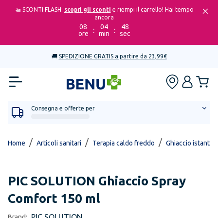
🚤 SCONTI FLASH:
scopri gli sconti
e riempi il carrello! Hai tempo
ancora
08
04
48
:
:
ore
min
sec
🚚
SPEDIZIONE GRATIS a partire da 23,99€
Consegna e offerte per
/
/
/
Home
Articoli sanitari
Terapia caldo freddo
Ghiaccio istanta
PIC SOLUTION
Ghiaccio Spray
Comfort 150 ml
PIC SOLUTION
Brand: