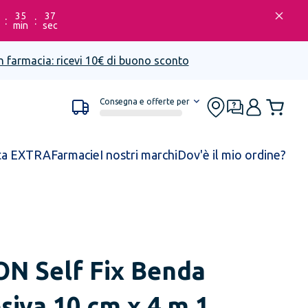
35
37
:
:
min
sec
n farmacia: ricevi 10€ di buono sconto
Consegna e offerte per
ta EXTRA
Farmacie
I nostri marchi
Dov'è il mio ordine?
ION
Self Fix Benda
siva 10 cm x 4 m 1