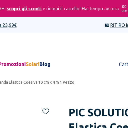
00
SH:
scopri gli sconti
e riempi il carrello! Hai tempo ancora
ore
a 23,99€
🛍️
RITIRO i
Promozioni
Solari
Blog
Car
Benda Elastica Coesiva 10 cm x 4 m 1 Pezzo
PIC SOLUT
Elastica Coe