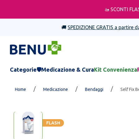
🚤 SCONTI FLA
🚚
SPEDIZIONE GRATIS a partire d
Categorie
🛡️Medicazione & Cura
Kit Convenienza
/
/
/
Home
Medicazione
Bendaggi
Self Fix 
FLASH