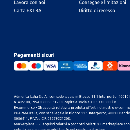
Lavora con noi
Consegne e limitazioni
Carta EXTRA
Diritto di recesso
Pagamenti sicuri
Admenta Italia S.p.A., con sede legale in Blocco 11.1 Interporto, 40010 B
n. 405308, P.IVA 02009051208, capitale sociale € 85.338.500 i.v.
E-commerce - Gli acquisti relativi a prodotti offerti nel nostro e-com
PHARMA Italia, con sede legale in Blocco 11.1 Interporto, 40010 Bentivog
5056411, P.IVA e C.F. 03279221208.
Marketplace - Gli acquisti relativi a prodotti offerti sul marketplace sono 
indicati nelle pagine prodotto e/o nel riepilogo d’ordine.