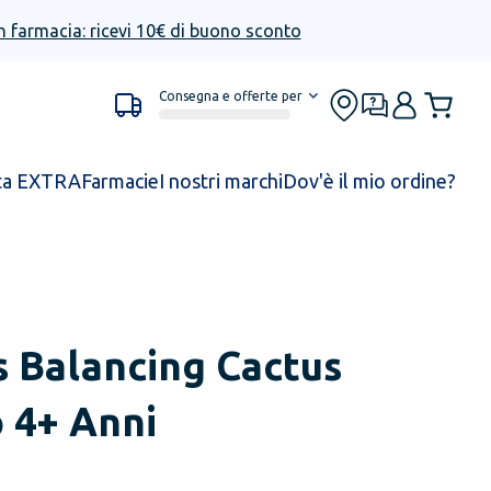
n farmacia: ricevi 10€ di buono sconto
Consegna e offerte per
ta EXTRA
Farmacie
I nostri marchi
Dov'è il mio ordine?
s Balancing Cactus
 4+ Anni