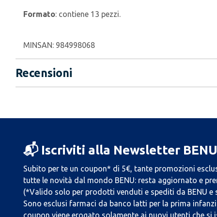
Formato
: contiene 13 pezzi.
MINSAN:
984998068
Recensioni
📬 Iscriviti alla Newsletter BEN
Subito per te un coupon* di 5€, tante promozioni esclus
tutte le novità dal mondo BENU: resta aggiornato e prend
(*Valido solo per prodotti venduti e spediti da BENU e
Sono esclusi farmaci da banco latti per la prima infanzia
coupon viene erogato solamente ai nuovi utenti che si i