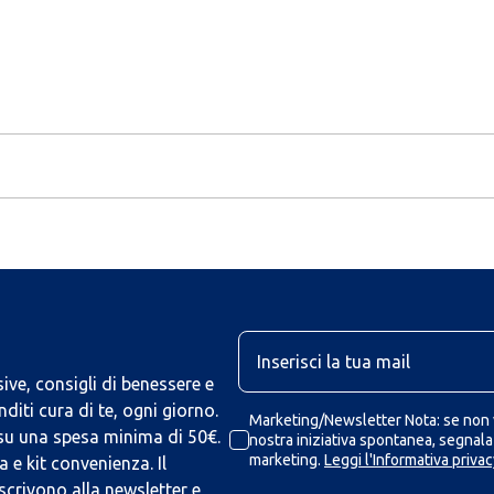
U
ive, consigli di benessere e
iti cura di te, ogni giorno.
Marketing/Newsletter Nota: se non v
 su una spesa minima di 50€.
nostra iniziativa spontanea, segnalaz
marketing.
Leggi l'Informativa privac
 e kit convenienza. Il
scrivono alla newsletter e