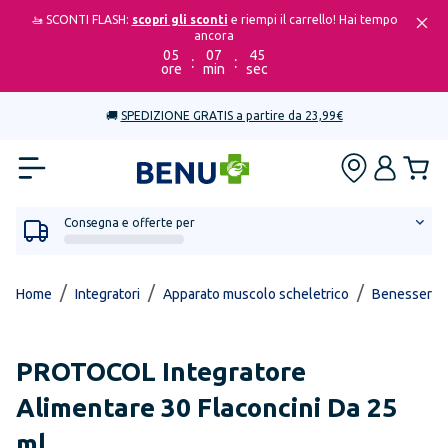
🚤 SCONTI FLASH:
scopri gli sconti
e riempi il carrello! Hai tempo
ancora
05
07
45
:
:
ore
min
sec
🚚
SPEDIZIONE GRATIS a partire da 23,99€
Consegna e offerte per
/
/
/
Home
Integratori
Apparato muscolo scheletrico
Benessere de
PROTOCOL
Integratore
Alimentare 30 Flaconcini Da 25
ml