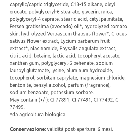
caprylic/capric triglyceride, C13-15 alkane, oleyl
erucate, polyglyceryl-6 stearate, glycerin, mica,
polyglyceryl-4 caprate, stearic acid, cetyl palmitate,
Persea gratissima (avocado) oil*, hydrolyzed tomato
skin, hydrolyzed Verbascum thapsus flower*, Crocus
sativus flower extract, Lycium barbarum fruit
extract*, niacinamide, Physalis angulata extract,
citric acid, betaine, lactic acid, tocopheryl acetate,
xanthan gum, polyglyceryl-6 behenate, sodium
lauroyl glutamate, lysine, aluminum hydroxide,
tocopherol, sorbitan caprylate, magnesium chloride,
bentonite, benzyl alcohol, parfum (fragrance),
sodium benzoate, potassium sorbate.
May contain (+/-): CI 77891, CI 77491, CI 77492, CI
77499.
*da agricoltura biologica
Conservazione
: validità post-apertura: 6 mesi.