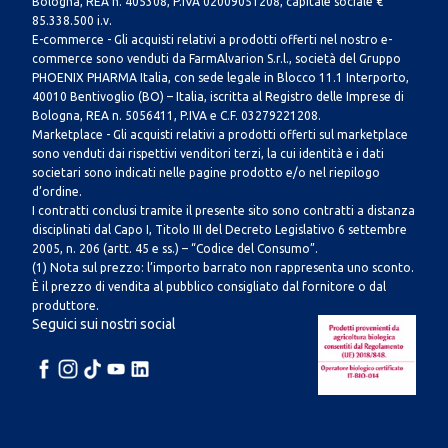
Bologna, REA n. 405308, P.IVA 02009051208, capitale sociale €
85.338.500 i.v.
E-commerce - Gli acquisti relativi a prodotti offerti nel nostro e-
commerce sono venduti da FarmAlvarion S.r.l., società del Gruppo
PHOENIX PHARMA Italia, con sede legale in Blocco 11.1 Interporto,
40010 Bentivoglio (BO) – Italia, iscritta al Registro delle Imprese di
Bologna, REA n. 5056411, P.IVA e C.F. 03279221208.
Marketplace - Gli acquisti relativi a prodotti offerti sul marketplace
sono venduti dai rispettivi venditori terzi, la cui identità e i dati
societari sono indicati nelle pagine prodotto e/o nel riepilogo
d’ordine.
I contratti conclusi tramite il presente sito sono contratti a distanza
disciplinati dal Capo I, Titolo III del Decreto Legislativo 6 settembre
2005, n. 206 (artt. 45 e ss.) – “Codice del Consumo”.
(1) Nota sul prezzo: l’importo barrato non rappresenta uno sconto.
È il prezzo di vendita al pubblico consigliato dal fornitore o dal
produttore.
Seguici sui nostri social