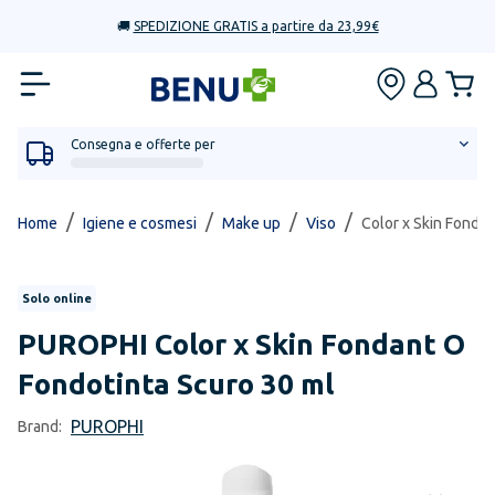
🚚
SPEDIZIONE GRATIS a partire da 23,99€
Consegna e offerte per
/
/
/
/
Home
Igiene e cosmesi
Make up
Viso
Color x Skin Fonda
Solo online
PUROPHI
Color x Skin Fondant O
Fondotinta Scuro 30 ml
PUROPHI
Brand: