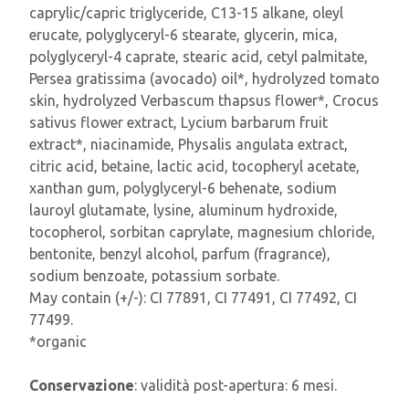
caprylic/capric triglyceride, C13-15 alkane, oleyl
erucate, polyglyceryl-6 stearate, glycerin, mica,
polyglyceryl-4 caprate, stearic acid, cetyl palmitate,
Persea gratissima (avocado) oil*, hydrolyzed tomato
skin, hydrolyzed Verbascum thapsus flower*, Crocus
sativus flower extract, Lycium barbarum fruit
extract*, niacinamide, Physalis angulata extract,
citric acid, betaine, lactic acid, tocopheryl acetate,
xanthan gum, polyglyceryl-6 behenate, sodium
lauroyl glutamate, lysine, aluminum hydroxide,
tocopherol, sorbitan caprylate, magnesium chloride,
bentonite, benzyl alcohol, parfum (fragrance),
sodium benzoate, potassium sorbate.
May contain (+/-): CI 77891, CI 77491, CI 77492, CI
77499.
*organic
Conservazione
: validità post-apertura: 6 mesi.