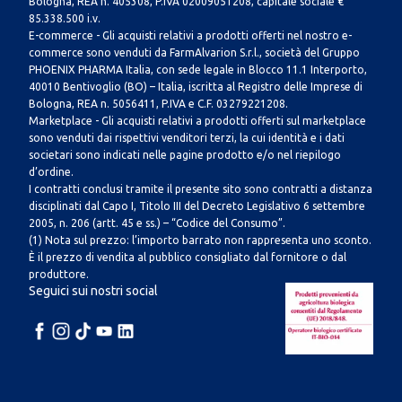
Bologna, REA n. 405308, P.IVA 02009051208, capitale sociale €
85.338.500 i.v.
E-commerce - Gli acquisti relativi a prodotti offerti nel nostro e-
commerce sono venduti da FarmAlvarion S.r.l., società del Gruppo
PHOENIX PHARMA Italia, con sede legale in Blocco 11.1 Interporto,
40010 Bentivoglio (BO) – Italia, iscritta al Registro delle Imprese di
Bologna, REA n. 5056411, P.IVA e C.F. 03279221208.
Marketplace - Gli acquisti relativi a prodotti offerti sul marketplace
sono venduti dai rispettivi venditori terzi, la cui identità e i dati
societari sono indicati nelle pagine prodotto e/o nel riepilogo
d’ordine.
I contratti conclusi tramite il presente sito sono contratti a distanza
disciplinati dal Capo I, Titolo III del Decreto Legislativo 6 settembre
2005, n. 206 (artt. 45 e ss.) – “Codice del Consumo”.
(1) Nota sul prezzo: l’importo barrato non rappresenta uno sconto.
È il prezzo di vendita al pubblico consigliato dal fornitore o dal
produttore.
Seguici sui nostri social