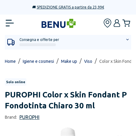
🚚
SPEDIZIONE GRATIS a partire da 23,99€
Consegna e offerte per
/
/
/
/
Home
Igiene e cosmesi
Make up
Viso
Color x Skin Fondan
Solo online
PUROPHI
Color x Skin Fondant P
Fondotinta Chiaro 30 ml
PUROPHI
Brand: