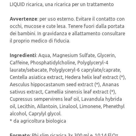
LIQUID ricarica, una ricarica per un trattamento
Avvertenze
: per uso esterno. Evitare il contatto con
occhi, mucose e cute lesa. Tenere fuori dalla portata
dei bambini. In gravidanza e allattamento consultare
il proprio medico di fiducia.
Ingredienti
: Aqua, Magnesium Sulfate, Glycerin,
Caffeine, Phosphatidylcholine, Polyglyceryl-4
laurate/sebacate, Polyglyceryl-6 caprylate/caprate,
Centella asiatica extract, Hedera helix leaf extract (*),
Aesculus hippocastanum seed extract (*), Ananas
sativus extract, Camellia sinensis leaf extract (*),
Cupressus sempervirens leaf oil, Lavandula hybrida
oil, Lecithin, Allantoin, Linalool, Limonene, Phenethyl
alcohol, Caprylyl glycol.
* da agricoltura biologica
Formato
: Phi slim ricarica 3x 300 ml e. 10.14 Fl.Oz,