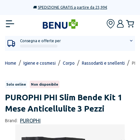
🚚
SPEDIZIONE GRATIS a partire da 23,99€
Consegna e offerte per
/
/
/
/
Home
Igiene e cosmesi
Corpo
Rassodanti e snellenti
PHI 
Solo online
Non disponibile
PUROPHI
PHI Slim Bende Kit 1
Mese Anticellulite 3 Pezzi
PUROPHI
Brand: