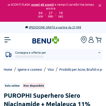
🚤 SCONTI FLASH:
scopri gli sconti
e riempi il carrello! Hai tempo
ancora
04
27
19
:
:
ore
min
sec
🚚
SPEDIZIONE GRATIS a partire da 23,99€
Consegna e offerte per
/
/
/
Home
Igiene e cosmesi
Viso
Prodotti per Acne, Brufoli e pel
Solo online
Non disponibile
PUROPHI
Superhero Siero
Niacinamide + Melaleuca 11%