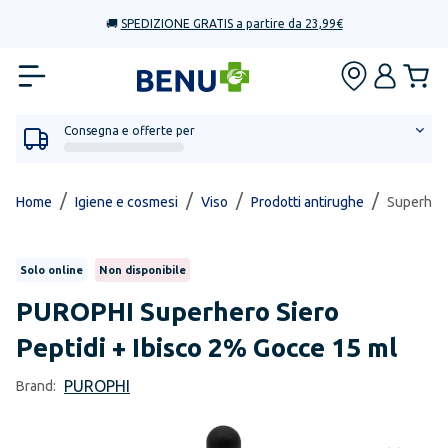
🚚
SPEDIZIONE GRATIS a partire da 23,99€
Consegna e offerte per
/
/
/
/
Home
Igiene e cosmesi
Viso
Prodotti antirughe
Superhero
Solo online
Non disponibile
PUROPHI
Superhero Siero
Peptidi + Ibisco 2% Gocce 15 ml
PUROPHI
Brand: