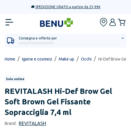
🚚
SPEDIZIONE GRATIS a partire da 23,99€
Consegna e offerte per
/
/
/
/
Home
Igiene e cosmesi
Make up
Occhi
Hi-Def Brow Gel S
Solo online
REVITALASH
Hi-Def Brow Gel
Soft Brown Gel Fissante
Sopracciglia 7,4 ml
REVITALASH
Brand: