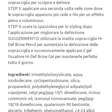
sopracciglia per scolpire e definire.
STEP 3: applicare una seconda volta nelle zone dove
le sopracciglia appaiono più rade o fini per un effetto
pieno e voluminoso.
STEP 4: usare la spazzolina per lo styling dopo
l’applicazione per migliorare la definizione.
SUGGERIMENTO: utilizzare la matita sopracciglia Hi-
Def Brow Pencil per aumentare la definizione delle
sopracciglia e successivamente applicare il gel
fissatore Hi-Def Brow Gel per mantenerle perfette
tutto il giorno.
Ingredienti
: trimethylsiloxysilicate, aqua,
isododecane, cyclopentasiloxane, silica,
propanediol, polydiethyleneglycol adipate/ipdi
copolymer, cetyl peg/ppg-10/1 dimethicone, ricinus
communis oil, isononyl isononanoate, peg/ppg-
18/18 dimethicone, quaternium-90 bentonite,
glycerin, tribehenin, phenoxyethanol, c4-24 alkyl