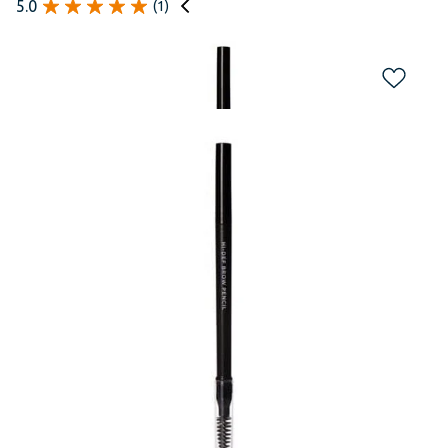
5.0
(
1
)