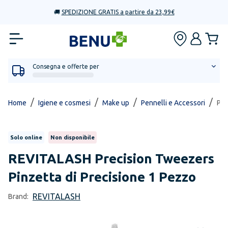
🚚
SPEDIZIONE GRATIS a partire da 23,99€
Consegna e offerte per
/
/
/
/
Home
Igiene e cosmesi
Make up
Pennelli e Accessori
Pre
Solo online
Non disponibile
REVITALASH
Precision Tweezers
Pinzetta di Precisione 1 Pezzo
REVITALASH
Brand: