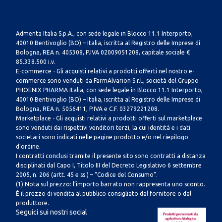
Admenta Italia S.p.A., con sede legale in Blocco 11.1 Interporto,
40010 Bentivoglio (BO) – Italia, iscritta al Registro delle Imprese di
Bologna, REA n. 405308, P.IVA 02009051208, capitale sociale €
85.338.500 i.v.
E-commerce - Gli acquisti relativi a prodotti offerti nel nostro e-
commerce sono venduti da FarmAlvarion S.r.l., società del Gruppo
PHOENIX PHARMA Italia, con sede legale in Blocco 11.1 Interporto,
40010 Bentivoglio (BO) – Italia, iscritta al Registro delle Imprese di
Bologna, REA n. 5056411, P.IVA e C.F. 03279221208.
Marketplace - Gli acquisti relativi a prodotti offerti sul marketplace
sono venduti dai rispettivi venditori terzi, la cui identità e i dati
societari sono indicati nelle pagine prodotto e/o nel riepilogo
d’ordine.
I contratti conclusi tramite il presente sito sono contratti a distanza
disciplinati dal Capo I, Titolo III del Decreto Legislativo 6 settembre
2005, n. 206 (artt. 45 e ss.) – “Codice del Consumo”.
(1) Nota sul prezzo: l’importo barrato non rappresenta uno sconto.
È il prezzo di vendita al pubblico consigliato dal fornitore o dal
produttore.
Seguici sui nostri social