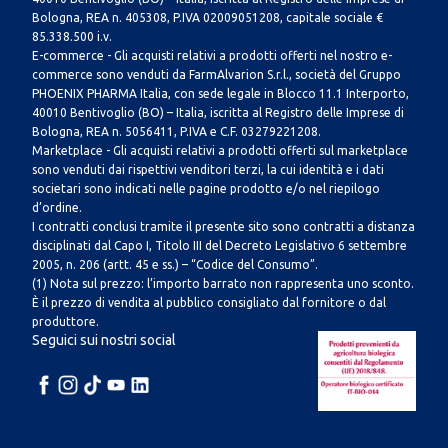
Bologna, REA n. 405308, P.IVA 02009051208, capitale sociale €
85.338.500 i.v.
E-commerce - Gli acquisti relativi a prodotti offerti nel nostro e-
commerce sono venduti da FarmAlvarion S.r.l., società del Gruppo
PHOENIX PHARMA Italia, con sede legale in Blocco 11.1 Interporto,
40010 Bentivoglio (BO) – Italia, iscritta al Registro delle Imprese di
Bologna, REA n. 5056411, P.IVA e C.F. 03279221208.
Marketplace - Gli acquisti relativi a prodotti offerti sul marketplace
sono venduti dai rispettivi venditori terzi, la cui identità e i dati
societari sono indicati nelle pagine prodotto e/o nel riepilogo
d’ordine.
I contratti conclusi tramite il presente sito sono contratti a distanza
disciplinati dal Capo I, Titolo III del Decreto Legislativo 6 settembre
2005, n. 206 (artt. 45 e ss.) – “Codice del Consumo”.
(1) Nota sul prezzo: l’importo barrato non rappresenta uno sconto.
È il prezzo di vendita al pubblico consigliato dal fornitore o dal
produttore.
Seguici sui nostri social