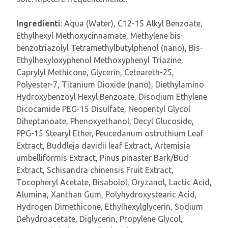
Ingredienti
: Aqua (Water), C12-15 Alkyl Benzoate,
Ethylhexyl Methoxycinnamate, Methylene bis-
benzotriazolyl Tetramethylbutylphenol (nano), Bis-
Ethylhexyloxyphenol Methoxyphenyl Triazine,
Caprylyl Methicone, Glycerin, Ceteareth-25,
Polyester-7, Titanium Dioxide (nano), Diethylamino
Hydroxybenzoyl Hexyl Benzoate, Disodium Ethylene
Dicocamide PEG-15 Disulfate, Neopentyl Glycol
Diheptanoate, Phenoxyethanol, Decyl Glucoside,
PPG-15 Stearyl Ether, Peucedanum ostruthium Leaf
Extract, Buddleja davidii leaf Extract, Artemisia
umbelliformis Extract, Pinus pinaster Bark/Bud
Extract, Schisandra chinensis Fruit Extract,
Tocopheryl Acetate, Bisabolol, Oryzanol, Lactic Acid,
Alumina, Xanthan Gum, Polyhydroxystearic Acid,
Hydrogen Dimethicone, Ethylhexylglycerin, Sodium
Dehydroacetate, Diglycerin, Propylene Glycol,