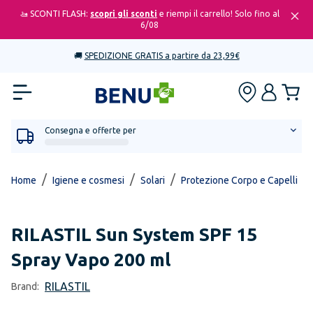
🚤 SCONTI FLASH:
scopri gli sconti
e riempi il carrello! Solo fino al
6/08
🚚
SPEDIZIONE GRATIS a partire da 23,99€
Consegna e offerte per
/
/
/
/
Home
Igiene e cosmesi
Solari
Protezione Corpo e Capelli
RILASTIL
Sun System SPF 15
Spray Vapo 200 ml
RILASTIL
Brand: