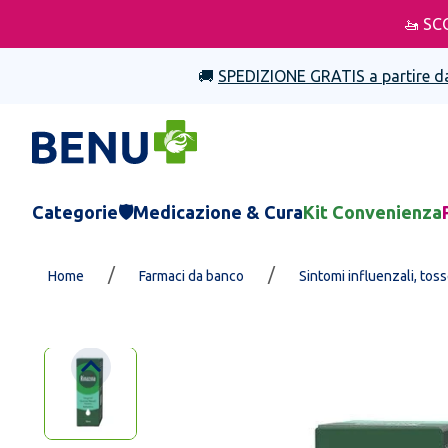
🚤 SC
🚚
SPEDIZIONE GRATIS a partire d
Categorie
🛡️Medicazione & Cura
Kit Convenienza
/
/
Home
Farmaci da banco
Sintomi influenzali, tos