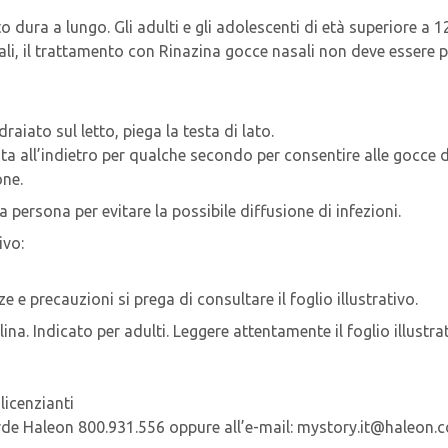
 dura a lungo. Gli adulti e gli adolescenti di età superiore a 1
ali, il trattamento con Rinazina gocce nasali non deve essere p
raiato sul letto, piega la testa di lato.
inata all’indietro per qualche secondo per consentire alle gocce 
one.
 persona per evitare la possibile diffusione di infezioni.
ivo:
ze e precauzioni si prega di consultare il foglio illustrativo.
na. Indicato per adulti. Leggere attentamente il foglio illustra
icenzianti ​
rde Haleon 800.931.556 oppure all’e-mail: mystory.it@haleon.c