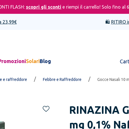
ONTI FLASH:
scopri gli sconti
e riempi il carrello! Solo fino al 
a 23,99€
🛍️
RITIRO i
Promozioni
Solari
Blog
Car
/
/
se e raffreddore
Febbre e Raffreddore
Gocce Nasali 10 
RINAZINA
G
mg 0,1% Naf