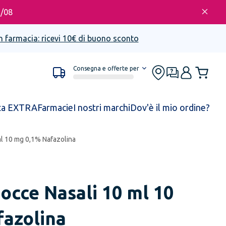
6/08
n farmacia: ricevi 10€ di buono sconto
Consegna e offerte per
ta EXTRA
Farmacie
I nostri marchi
Dov'è il mio ordine?
ml 10 mg 0,1% Nafazolina
occe Nasali 10 ml 10
azolina