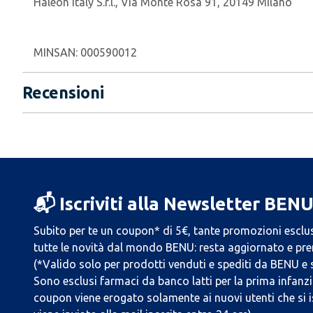
Haleon Italy S.r.l., Via Monte Rosa 91, 20149 Milano​
MINSAN:
000590012
Recensioni
📬 Iscriviti alla Newsletter BEN
Subito per te un coupon* di 5€, tante promozioni esclus
tutte le novità dal mondo BENU: resta aggiornato e prend
(*Valido solo per prodotti venduti e spediti da BENU e
Sono esclusi farmaci da banco latti per la prima infanzia
coupon viene erogato solamente ai nuovi utenti che si i